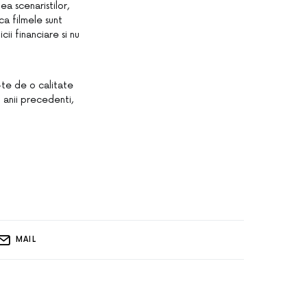
ea scenaristilor,
ca filmele sunt
ii financiare si nu
a-te de o calitate
n anii precedenti,
MAIL