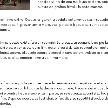
acestea sa fie de cea mai buna calitate, pen
bucura de grafica filmului la cote maxime.
nat filme online. Dar, te-ai gandit vreodata cata munca sta in spatele 
ncerca sa-ti prezentam in mare, pasii pe care trebuie sa-i urmeze c
meniu.
 film nu poate exista fara un scenariu. Se creaza un scenariu bine pus l
unile care vor avea loc in film, descrierea si durata secventelor, met
coloana sonora, efectele sonore si modul in care actorii trebuie sa in
 bun, cu atat succesul filmului va fi mai mare.
 a fost bine pus la punct se trece la perioada de pregatire. In etapa
schitele ce vor fi folosite la decor si costumele, trebuie alese locatiil
urile pentru fiecare secventa in parte, se selecteaza actorii si au lo
n film. Dupa ce acestia au fost alesi, ei fac diverse repetitii si probe 
ributia.