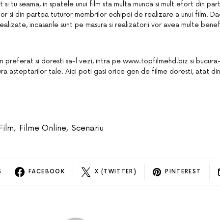
 si tu seama, in spatele unui film sta multa munca si mult efort din part
ilor si din partea tuturor membrilor echipei de realizare a unui film. Da
ealizate, incasarile sunt pe masura si realizatorii vor avea multe benefic
ilm preferat si doresti sa-l vezi, intra pe www.topfilmehd.biz si bucur
ra asteptarilor tale. Aici poti gasi orice gen de filme doresti, atat di
Film
,
Filme Online
,
Scenariu
S
FACEBOOK
X (TWITTER)
PINTEREST