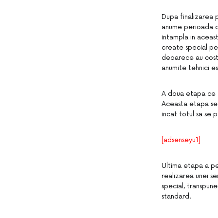
Dupa finalizarea 
anume perioada de
intampla in aceast
create special pen
deoarece au costur
anumite tehnici est
A doua etapa ce f
Aceasta etapa se 
incat totul sa se 
[adsenseyu1]
Ultima etapa a pe
realizarea unei se
special, transpune
standard.