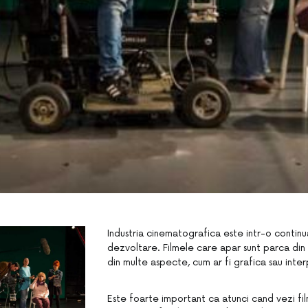
Industria cinematografica este intr-o continu
dezvoltare. Filmele care apar sunt parca din
din multe aspecte, cum ar fi grafica sau inte
Este foarte important ca atunci cand vezi fil