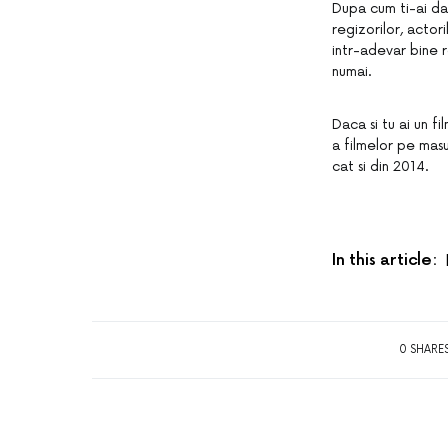
Dupa cum ti-ai dat
regizorilor, actor
intr-adevar bine r
numai.
Daca si tu ai un f
a filmelor pe masu
cat si din 2014.
In this article:
0 SHARE