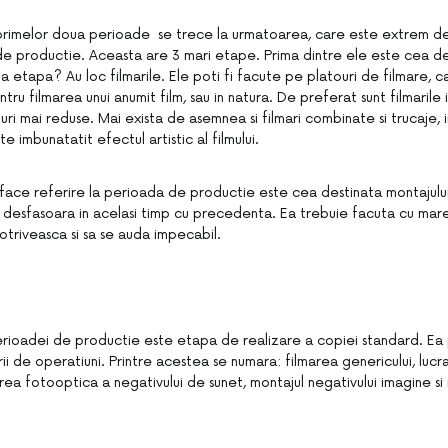
primelor doua perioade se trece la urmatoarea, care este extrem de 
 productie. Aceasta are 3 mari etape. Prima dintre ele este cea de
a etapa? Au loc filmarile. Ele poti fi facute pe platouri de filmare, ca
tru filmarea unui anumit film, sau in natura. De preferat sunt filmarile i
i mai reduse. Mai exista de asemnea si filmari combinate si trucaje, i
e imbunatatit efectul artistic al filmului.
ace referire la perioada de productie este cea destinata montajului s
desfasoara in acelasi timp cu precedenta. Ea trebuie facuta cu mare 
potriveasca si sa se auda impecabil.
rioadei de productie este etapa de realizare a copiei standard. Ea
rii de operatiuni. Printre acestea se numara: filmarea genericului, lucr
rea fotooptica a negativului de sunet, montajul negativului imagine si