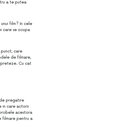
tru a te putea
unui film? In cele
ei care se ocupa
a punct, care
odele de filmare,
terpreteze. Cu cat
 de pregatire
e in care actorii
c probele acestora
de filmare pentru a