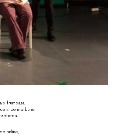
a si frumoasa
 ce in ce mai bune
rpretarea.
me online,