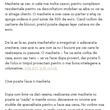
Machete se cer, in cele mai multe cazuri, pentru complexuri
rezidentiale pentru ca dezvoltatorii imobiliari sa aiba cu ce sa
isi atraga clientii. O machete a unei case cu parter si etaj va
ajunge undeva in jurul sumei de 300 de euro. Cand vorbim de
cartiere de blocuri, pretul poate depasi lejer cateva mii de
euro.
De la an la an, piata machetelor a inregistrat o adevarata
crestere, cee ace nu are cum sa nu-I bucure pe cei care le
realizeaza cu pasiune. O machete – fie ca este vorba de
casa, avion sau tanc – se va face dupa proiect, dar poate fi
de folos in timpul proiectarii pentru o mai buna intelegere a
volumetriei.
비트코인 도박 사이트
Cine poate face o macheta
Dupa cum bine va dati seama, realizarea unei machete nu
poate sa “cada” in mainile oricui, deoarece nu oricine are
studiile de specialitate pentru a face asa ceva. Nu vorbim insa
si de cei pasionati care, in unele cazuri, au invatat singuri cum