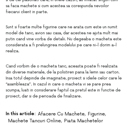
sa faca machete si cum acestea sa corespunda nevoilor
fiecarui client in parte.
Sunt si foarte multe figurine care ne arata cum este un numit
model de tanc, avion sau casa, dar acestea ne ajuta mult mai
putin cand vine vorba de detalii. Nu degeaba o macheta este
considerata a fi prelungirea modelului pe care ni-l dorim a-l
realiza.
Cand vorbim de o macheta tanc, aceasta poate fi realizata
din diverse materiale, de la polistiren pana la lemn sau carton.
Insa totul depinde de imaginatie, proiect si ideile celor care le
“asambleaza”. In cazul in care o macheta vi se pare prea
scumpa, luati in considerare faptul ca pretul este in functie de
proiect, dar si de perioada de finalizare.
In this article:
Afacere Cu Machete
,
Figurine
,
Machete Tancuri Online
,
Piata Machetelor