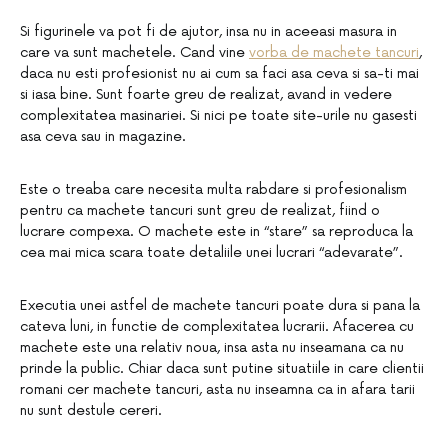
Si figurinele va pot fi de ajutor, insa nu in aceeasi masura in
care va sunt machetele. Cand vine
vorba de machete tancuri
,
daca nu esti profesionist nu ai cum sa faci asa ceva si sa-ti mai
si iasa bine. Sunt foarte greu de realizat, avand in vedere
complexitatea masinariei. Si nici pe toate site-urile nu gasesti
asa ceva sau in magazine.
Este o treaba care necesita multa rabdare si profesionalism
pentru ca machete tancuri sunt greu de realizat, fiind o
lucrare compexa. O machete este in “stare” sa reproduca la
cea mai mica scara toate detaliile unei lucrari “adevarate”.
Executia unei astfel de machete tancuri poate dura si pana la
cateva luni, in functie de complexitatea lucrarii. Afacerea cu
machete este una relativ noua, insa asta nu inseamana ca nu
prinde la public. Chiar daca sunt putine situatiile in care clientii
romani cer machete tancuri, asta nu inseamna ca in afara tarii
nu sunt destule cereri.