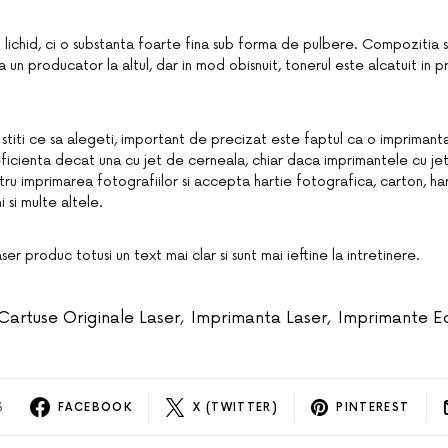
 lichid, ci o substanta foarte fina sub forma de pulbere. Compozitia s
 un producator la altul, dar in mod obisnuit, tonerul este alcatuit in pr
u stiti ce sa alegeti, important de precizat este faptul ca o imprimant
 eficienta decat una cu jet de cerneala, chiar daca imprimantele cu je
ru imprimarea fotografiilor si accepta hartie fotografica, carton, har
 si multe altele.
er produc totusi un text mai clar si sunt mai ieftine la intretinere.
Cartuse Originale Laser
,
Imprimanta Laser
,
Imprimante E
S
FACEBOOK
X (TWITTER)
PINTEREST