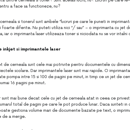
a dintre cerneala si toner? Sunt acelasi lucru, nu? Lucruri pe care le-a
entru a face sa functioneze, nu?
 cerneala si tonerul sunt ambele “lucruri pe care le puneti in impriman
ari foarte diferite. Nu puteti utiliza nici “/ sau” – o imprimanta cu jet
a, iar o imprimanta laser utilizeaza toner si niciodata nu se vor intalni
 inkjet si imprimantele laser
et de cerneala sunt cele mai potrivite pentru documentele cu dimensiun
roiectele scolare. Dar imprimantele laser sunt mai rapide. O imprimant
te pompa intre 15 si 100 de pagini pe minut, in timp ce un jet de cer
numai 16 pagini pe minut.
r sunt mai bune decat cele cu jet de cerneala atat in ​​ceea ce prives
numarul total de pagini pe care le pot produce lunar. Daca sunteti in
poate gestiona volume mari de documente bazate pe text, o imprima
te de a merge.