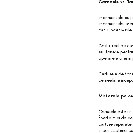
Cerneala vs. To
Imprimantele cu j
imprimantele lase
cat si inkjets-uril
Costul real pe car
sau tonere pentru 
operare a unei im
Cartusele de tone
cerneala la incepu
Misterele pe ca
Cerneala este un 
foarte mici de ce
cartuse separate 
inlocuita atunci 