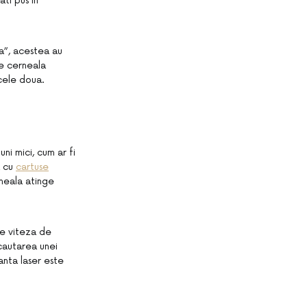
ti pus in
ta”, acestea au
 de cerneala
 cele doua.
i mici, cum ar fi
a cu
cartuse
neala atinge
te viteza de
 cautarea unei
nta laser este