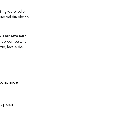
i ingredientele
incipal din plastic
a laser este mult
t de cerneala nu
tie, hartie de
conomice
MAIL