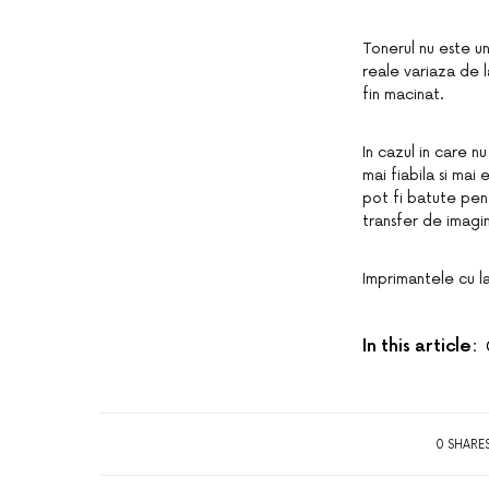
Tonerul nu este un
reale variaza de la
fin macinat.
In cazul in care n
mai fiabila si mai
pot fi batute pent
transfer de imagini
Imprimantele cu las
In this article:
0 SHARE