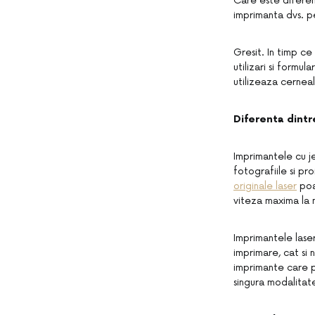
Care este diferent
imprimanta dvs. p
Gresit. In timp ce
utilizari si formul
utilizeaza cerneal
Diferenta dintre
Imprimantele cu j
fotografiile si p
originale laser
poa
viteza maxima la 
Imprimantele lase
imprimare, cat si 
imprimante care 
singura modalita