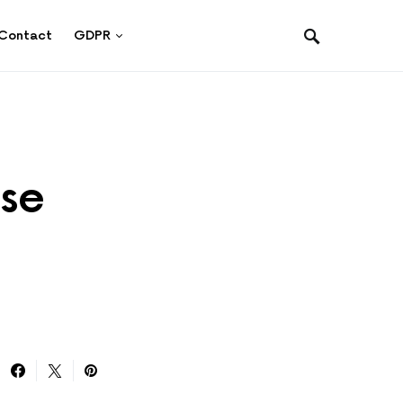
Contact
GDPR
 se