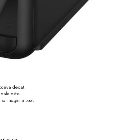
ltceva decat
neala este
a imagini si text