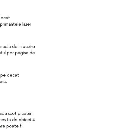
 decat
primantele laser
rneala de inlocuire
ostul per pagina de
umpe decat
una.
ala scot picaturi
cesita de obicei 4
are poate fi