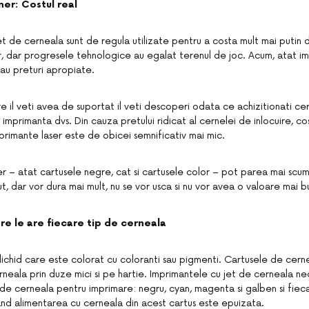
ner: Costul real
et de cerneala sunt de regula utilizate pentru a costa mult mai putin
r, dar progresele tehnologice au egalat terenul de joc. Acum, atat im
e au preturi apropiate.
e il veti avea de suportat il veti descoperi odata ce achizitionati ce
imprimanta dvs. Din cauza pretului ridicat al cernelei de inlocuire, c
primante laser este de obicei semnificativ mai mic.
r – atat cartusele negre, cat si cartusele color – pot parea mai sc
t, dar vor dura mai mult, nu se vor usca si nu vor avea o valoare mai b
re le are fiecare tip de cerneala
lichid care este colorat cu coloranti sau pigmenti. Cartusele de cerne
rneala prin duze mici si pe hartie. Imprimantele cu jet de cerneala ne
de cerneala pentru imprimare: negru, cyan, magenta si galben si fiec
cand alimentarea cu cerneala din acest cartus este epuizata.