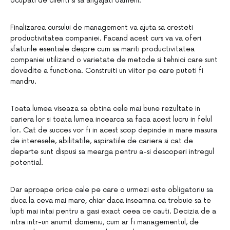
ocupati de clienti si sa angajati oameni.
Finalizarea cursului de management va ajuta sa cresteti
productivitatea companiei. Facand acest curs va va oferi
sfaturile esentiale despre cum sa mariti productivitatea
companiei utilizand o varietate de metode si tehnici care sunt
dovedite a functiona. Construiti un viitor pe care puteti fi
mandru.
Toata lumea viseaza sa obtina cele mai bune rezultate in
cariera lor si toata lumea incearca sa faca acest lucru in felul
lor. Cat de succes vor fi in acest scop depinde in mare masura
de interesele, abilitatile, aspiratiile de cariera si cat de
departe sunt dispusi sa mearga pentru a-si descoperi intregul
potential.
Dar aproape orice cale pe care o urmezi este obligatoriu sa
duca la ceva mai mare, chiar daca inseamna ca trebuie sa te
lupti mai intai pentru a gasi exact ceea ce cauti. Decizia de a
intra intr-un anumit domeniu, cum ar fi managementul, de