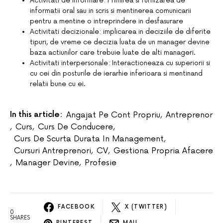
Activitati de informare: Primirea si furnizarea de
informatii oral sau in scris si mentinerea comunicarii
pentru a mentine o intreprindere in desfasurare
Activitati decizionale: implicarea in deciziile de diferite
tipuri, de vreme ce decizia luata de un manager devine
baza actiunilor care trebuie luate de alti manageri.
Activitati interpersonale: Interactioneaza cu superiorii si
cu cei din posturile de ierarhie inferioara si mentinand
relatii bune cu ei.
In this article:
Angajat Pe Cont Propriu
,
Antreprenor
,
Curs
,
Curs De Conducere
,
Curs De Scurta Durata In Management
,
Cursuri Antreprenori
,
CV
,
Gestiona Propria Afacere
,
Manager Devine
,
Profesie
FACEBOOK
X (TWITTER)
0
SHARES
PINTEREST
MAIL