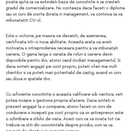
poate ajuta sa va extindeti baza de cunostinte si sa cresteti
gradul de comercializare. Nu conteaza daca faceti o diploma
sau un curs de scurta durata in management, va continua sa va
imbunatatiti CV-ul.
Este o victorie, pe masura ce deveniti, de asemenea,
certificata intr-o noua abilitate. Aceasta arata ca aveti
motivatia si intreprinderea necesara pentru a va imbunatati
cariera. O gama larga si variata de roluri si cariere devin
disponibile pentru dvs. atunci cand studiati managementul. Si
daca sunteti angajat pe cont propriu, puteti oferi mai mult
clientilor si va puteti mari potentialul de castig, avand un curs
sau doua in spatele dvs.
Cu suficiente cunostinte si aceasta calificare sub centura, veti
putea incepe si gestiona propria afacere. Daca sunteti in
prezent angajat la o companie, atunci faceti un curs de
conducere si incepeti pe cont propriu ca un antreprenor este
o schimbare a stilului de viata. Acest curs va va invata tot ce
trebuie sa stiti din cunostintele despre produs, cum sa va