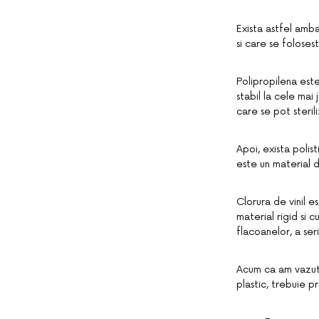
Exista astfel amba
si care se foloses
Polipropilena este 
stabil la cele mai
care se pot sterili
Apoi, exista polis
este un material 
Clorura de vinil e
material rigid si 
flacoanelor, a seri
Acum ca am vazut 
plastic, trebuie p