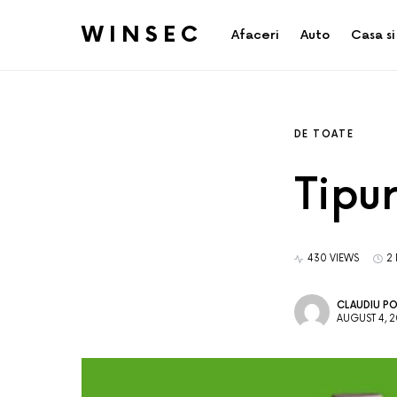
WINSEC
Afaceri
Auto
Casa si
DE TOATE
Tipur
430 VIEWS
2
CLAUDIU P
AUGUST 4, 2