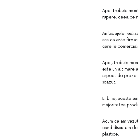
Apoi trebuie menti
rupere, ceea ce r
Ambalajele realiza
asa ca este fires
care le comercial
Apoi, trebuie men
este un alt mare a
aspect de prezenta
scazut.
Ei bine, acesta su
majoritatea produ
Acum ca am vazut 
cand discutam des
plastice.