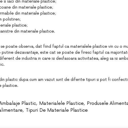
e si saci din materiale plastice;
lacoane din materiale plastice;
rmabile din materiale plastice;
 polistiren;
eriale plastice;
anistre din materiale plastice.
se poate observa, dat fiind faptul ca materialele plastice vin cu o m
te putine dezavantaje, este cat se poate de firesc faptul ca majorita
diferent de industria in care isi desfasoara activitatea, aleg sa isi am
ic.
n plastic dupa cum am vazut sunt de diferite tipuri si pot fi confecti
e plastice.
Ambalaje Plastic
,
Materialele Plastice
,
Produsele Aliment
alimentare
,
Tipuri De Materiale Plastice