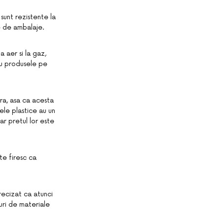
 sunt rezistente la
e de ambalaje.
a aer si la gaz,
ru produsele pe
ra, asa ca acesta
ele plastice au un
ar pretul lor este
te firesc ca
recizat ca atunci
uri de materiale