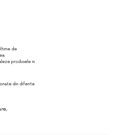
ultime de
tea
baleze produsele in
onate din diferite
are
,