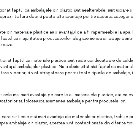
onat faptul ca ambalajele din plastic sunt nealterabile, sunt usoare si
eprezinta fara doar si poate alte avantaje pentru aceasta categori
te din materiale plastice au si avantajul de a fi impermeabile la apa, l
c faptul ca majoritatea producatorilor aleg asemenea ambalaje pent
izeaza.
tionat faptul ca materiale plastice sunt reale conducatoare de caldu
vantaj al ambalajelor plastice. Nu trebuie uitat nici faptul ca material
re superior, si sunt atragatoare pentru toate tipurile de ambalaje, i
nt cele mai mari avantaje pe care le au materialele plastice, asa ca es
catorilor sa foloseasca asemenea ambalaje pentru produsele lor.
care sunt cele mai mari avantaje ale materialelor plastice, trebuie p
pre ambalaje din plastic, acestea sunt confectionate din diferite tip