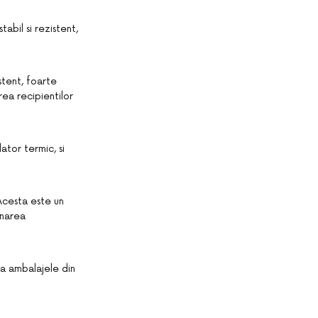
abil si rezistent,
istent, foarte
rea recipientilor
ator termic, si
 Acesta este un
onarea
na ambalajele din