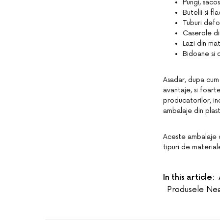
Pungi, sacos
Butelii si f
Tuburi defo
Caserole din
Lazi din mat
Bidoane si c
Asadar, dupa cum 
avantaje, si foar
producatorilor, in
ambalaje din plast
Aceste ambalaje di
tipuri de material
In this article:
Produsele Ne