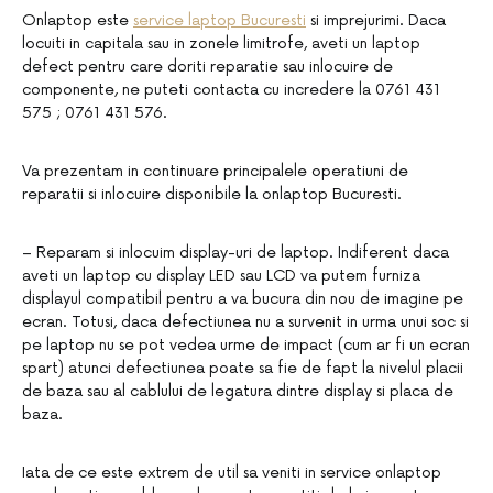
Onlaptop este
service laptop Bucuresti
si imprejurimi. Daca
locuiti in capitala sau in zonele limitrofe, aveti un laptop
defect pentru care doriti reparatie sau inlocuire de
componente, ne puteti contacta cu incredere la 0761 431
575 ; 0761 431 576.
Va prezentam in continuare principalele operatiuni de
reparatii si inlocuire disponibile la onlaptop Bucuresti.
– Reparam si inlocuim display-uri de laptop. Indiferent daca
aveti un laptop cu display LED sau LCD va putem furniza
displayul compatibil pentru a va bucura din nou de imagine pe
ecran. Totusi, daca defectiunea nu a survenit in urma unui soc si
pe laptop nu se pot vedea urme de impact (cum ar fi un ecran
spart) atunci defectiunea poate sa fie de fapt la nivelul placii
de baza sau al cablului de legatura dintre display si placa de
baza.
Iata de ce este extrem de util sa veniti in service onlaptop