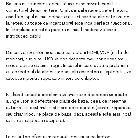
Bateria nu se incarca decat atunci cand miscati cablul in
conectorul de alimentare. O alta manifestare poate fi atunci
cand laptopul nu mai porneste atunci cand se alimenteaza de
la retea, cu toate ca incarcatorul este inca perfect functional.
In fine placa de retea pare sa nu mai functioneze cand
introduceti cablul.
Din cauza socurilor mecanice conectorii HDMI, VGA (mufa de
monitor), audio sau USB se pot defecta mai usor decat am
crede pentru ca sunt fragili. In cazul in care aveti o probema
cu conectorul de alimentare sau alti conectori ai laptopului, va
asteptam pentru reparatie in service onlaptop.
Nu lasati aceasta problema sa avanseze deoarece se poate
ajunge usor la defectarea placii de baza, ceea ce inseamna
automat un cost mult mai mare de reparatie (pentru reparatia
sau chiar inlocuire placa de baza, daca aceasta este arsa incat
sa nu se mai poata recupera).
La onlaptop efectuam reparatii pentru orice laptop.