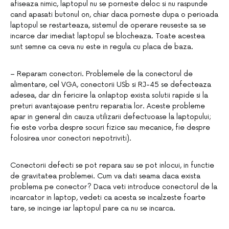
afiseaza nimic, laptopul nu se porneste deloc si nu raspunde
cand apasati butonul on, chiar daca porneste dupa o perioada
laptopul se restarteaza, sistemul de operare reuseste sa se
incarce dar imediat laptopul se blocheaza. Toate acestea
sunt semne ca ceva nu este in regula cu placa de baza.
– Reparam conectori. Problemele de la conectorul de
alimentare, cel VGA, conectorii USb si RJ-45 se defecteaza
adesea, dar din fericire la onlaptop exista solutii rapide si la
preturi avantajoase pentru reparatia lor. Aceste probleme
apar in general din cauza utilizarii defectuoase la laptopului;
fie este vorba despre socuri fizice sau mecanice, fie despre
folosirea unor conectori nepotriviti).
Conectorii defecti se pot repara sau se pot inlocui, in functie
de gravitatea problemei. Cum va dati seama daca exista
problema pe conector? Daca veti introduce conectorul de la
incarcator in laptop, vedeti ca acesta se incalzeste foarte
tare, se incinge iar laptopul pare ca nu se incarca.