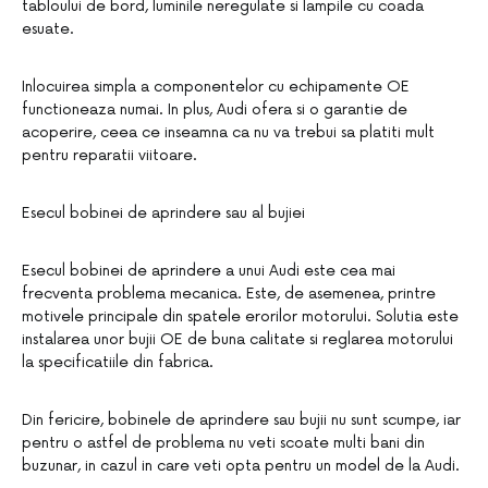
tabloului de bord, luminile neregulate si lampile cu coada
esuate.
Inlocuirea simpla a componentelor cu echipamente OE
functioneaza numai. In plus, Audi ofera si o garantie de
acoperire, ceea ce inseamna ca nu va trebui sa platiti mult
pentru reparatii viitoare.
Esecul bobinei de aprindere sau al bujiei
Esecul bobinei de aprindere a unui Audi este cea mai
frecventa problema mecanica. Este, de asemenea, printre
motivele principale din spatele erorilor motorului. Solutia este
instalarea unor bujii OE de buna calitate si reglarea motorului
la specificatiile din fabrica.
Din fericire, bobinele de aprindere sau bujii nu sunt scumpe, iar
pentru o astfel de problema nu veti scoate multi bani din
buzunar, in cazul in care veti opta pentru un model de la Audi.