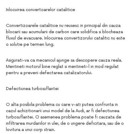
Inlocuirea convertoarelor catalitice
Convertizoarele catalitice nu reusesc in principal din cauza
blocarii sau acumularii de carbon care solidifica si blocheaza
fluxul de evacuare. Inlocuirea convertizorului catalitic nu este
o solutie pe termen lung.
Asigurati-va ca mecanicul ajunge sa descopere cauza reala.
Mentineti motorul bine reglat si mentineti-l in mod regulat
pentru a preveni defectarea catalizatorului.
Defectiunea turbosuflantei
O alta posibila problema cu care v-ati putea confrunta in
cazul achizitionarii unui model de la Audi, ar fi defectiunea
turbosuflantei. O asemenea problema poate fi cauzata de
infiltrarea murdariilor in ulei, de o ungere deficitara, sau de o
lovitura a unui corp strain.