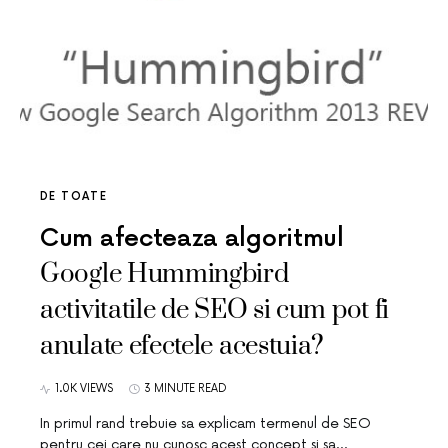
DE TOATE
Cum afecteaza algoritmul
Google Hummingbird
activitatile de SEO si cum pot fi
anulate efectele acestuia?
1.0K VIEWS
3 MINUTE READ
In primul rand trebuie sa explicam termenul de SEO
pentru cei care nu cunosc acest concept si sa…