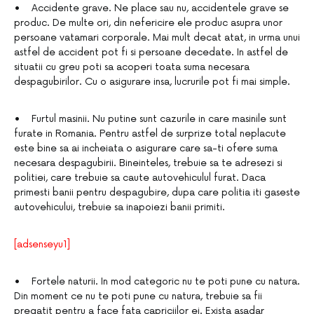
• Accidente grave. Ne place sau nu, accidentele grave se
produc. De multe ori, din nefericire ele produc asupra unor
persoane vatamari corporale. Mai mult decat atat, in urma unui
astfel de accident pot fi si persoane decedate. In astfel de
situatii cu greu poti sa acoperi toata suma necesara
despagubirilor. Cu o asigurare insa, lucrurile pot fi mai simple.
• Furtul masinii. Nu putine sunt cazurile in care masinile sunt
furate in Romania. Pentru astfel de surprize total neplacute
este bine sa ai incheiata o asigurare care sa-ti ofere suma
necesara despagubirii. Bineinteles, trebuie sa te adresezi si
politiei, care trebuie sa caute autovehiculul furat. Daca
primesti banii pentru despagubire, dupa care politia iti gaseste
autovehicului, trebuie sa inapoiezi banii primiti.
[adsenseyu1]
• Fortele naturii. In mod categoric nu te poti pune cu natura.
Din moment ce nu te poti pune cu natura, trebuie sa fii
pregatit pentru a face fata capriciilor ei. Exista asadar