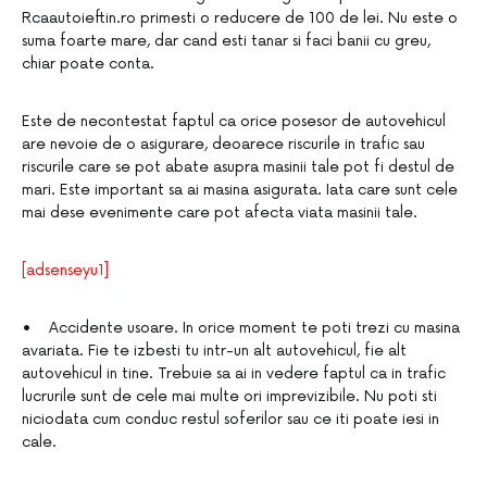
Rcaautoieftin.ro primesti o reducere de 100 de lei. Nu este o
suma foarte mare, dar cand esti tanar si faci banii cu greu,
chiar poate conta.
Este de necontestat faptul ca orice posesor de autovehicul
are nevoie de o asigurare, deoarece riscurile in trafic sau
riscurile care se pot abate asupra masinii tale pot fi destul de
mari. Este important sa ai masina asigurata. Iata care sunt cele
mai dese evenimente care pot afecta viata masinii tale.
[adsenseyu1]
• Accidente usoare. In orice moment te poti trezi cu masina
avariata. Fie te izbesti tu intr-un alt autovehicul, fie alt
autovehicul in tine. Trebuie sa ai in vedere faptul ca in trafic
lucrurile sunt de cele mai multe ori imprevizibile. Nu poti sti
niciodata cum conduc restul soferilor sau ce iti poate iesi in
cale.