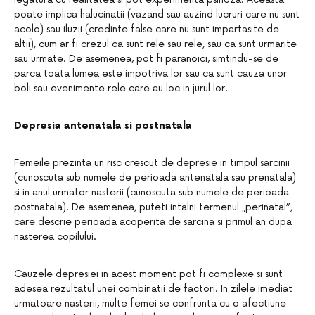
poate implica halucinatii (vazand sau auzind lucruri care nu sunt
acolo) sau iluzii (credinte false care nu sunt impartasite de
altii), cum ar fi crezul ca sunt rele sau rele, sau ca sunt urmarite
sau urmate. De asemenea, pot fi paranoici, simtindu-se de
parca toata lumea este impotriva lor sau ca sunt cauza unor
boli sau evenimente rele care au loc in jurul lor.
Depresia antenatala si postnatala
Femeile prezinta un risc crescut de depresie in timpul sarcinii
(cunoscuta sub numele de perioada antenatala sau prenatala)
si in anul urmator nasterii (cunoscuta sub numele de perioada
postnatala). De asemenea, puteti intalni termenul „perinatal”,
care descrie perioada acoperita de sarcina si primul an dupa
nasterea copilului.
Cauzele depresiei in acest moment pot fi complexe si sunt
adesea rezultatul unei combinatii de factori. In zilele imediat
urmatoare nasterii, multe femei se confrunta cu o afectiune