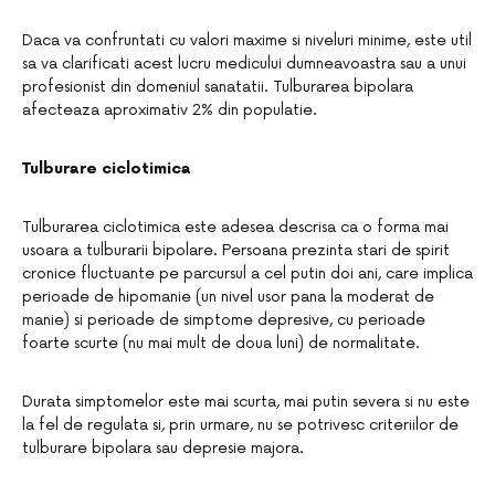
Daca va confruntati cu valori maxime si niveluri minime, este util
sa va clarificati acest lucru medicului dumneavoastra sau a unui
profesionist din domeniul sanatatii. Tulburarea bipolara
afecteaza aproximativ 2% din populatie.
Tulburare ciclotimica
Tulburarea ciclotimica este adesea descrisa ca o forma mai
usoara a tulburarii bipolare. Persoana prezinta stari de spirit
cronice fluctuante pe parcursul a cel putin doi ani, care implica
perioade de hipomanie (un nivel usor pana la moderat de
manie) si perioade de simptome depresive, cu perioade
foarte scurte (nu mai mult de doua luni) de normalitate.
Durata simptomelor este mai scurta, mai putin severa si nu este
la fel de regulata si, prin urmare, nu se potrivesc criteriilor de
tulburare bipolara sau depresie majora.