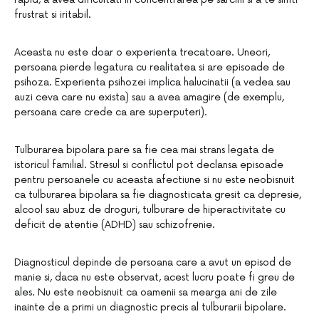
frustrat si iritabil.
Aceasta nu este doar o experienta trecatoare. Uneori,
persoana pierde legatura cu realitatea si are episoade de
psihoza. Experienta psihozei implica halucinatii (a vedea sau
auzi ceva care nu exista) sau a avea amagire (de exemplu,
persoana care crede ca are superputeri).
Tulburarea bipolara pare sa fie cea mai strans legata de
istoricul familial. Stresul si conflictul pot declansa episoade
pentru persoanele cu aceasta afectiune si nu este neobisnuit
ca tulburarea bipolara sa fie diagnosticata gresit ca depresie,
alcool sau abuz de droguri, tulburare de hiperactivitate cu
deficit de atentie (ADHD) sau schizofrenie.
Diagnosticul depinde de persoana care a avut un episod de
manie si, daca nu este observat, acest lucru poate fi greu de
ales. Nu este neobisnuit ca oamenii sa mearga ani de zile
inainte de a primi un diagnostic precis al tulburarii bipolare.