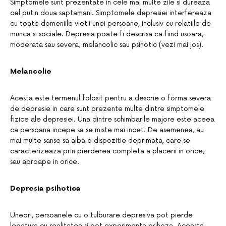
Simptomele sunt prezentate in cele mai multe zile si dureaza
cel putin doua saptamani. Simptomele depresiei interfereaza
cu toate domeniile vietii unei persoane, inclusiv cu relatiile de
munca si sociale. Depresia poate fi descrisa ca fiind usoara,
moderata sau severa; melancolic sau psihotic (vezi mai jos).
Melancolie
Acesta este termenul folosit pentru a descrie o forma severa
de depresie in care sunt prezente multe dintre simptomele
fizice ale depresiei. Una dintre schimbarile majore este aceea
ca persoana incepe sa se miste mai incet. De asemenea, au
mai multe sanse sa aiba o dispozitie deprimata, care se
caracterizeaza prin pierderea completa a placerii in orice,
sau aproape in orice.
Depresia psihotica
Uneori, persoanele cu o tulburare depresiva pot pierde
legatura cu realitatea si pot experimenta psihoza. Aceasta