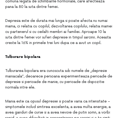
comuna legata de schimbarile hormonale, care afecteaza
pana la 80 la suta dintre femei.
Depresia este de durata mai lunga si poate afecta nu numai
mama, ci relatia cu copilul, dezvoltarea copilului, relatia mamei
cu partenerul si cu ceilalti membri ai familiei. Aproape 10 la
suta dintre femei vor suferi depresie in timpul sarcinii. Aceasta
creste la 16% in primele trei luni dupa ce a avut un copil.
Tulburare bipolara
Tulburarea bipolara era cunoscuta sub numele de „depresie
maniacala”, deoarece persoana experimenteaza perioade de
depresie si perioade de manie, cu perioade de dispozitie
normala intre ele.
Mania este ca opusul depresiei si poate varia ca intensitate –
simptomele includ simtirea excelenta, a avea multa energie, a
avea ganduri de curse si a avea nevoie de putin somn, a vorbi
rapid, a avea dificultati in concentrarea pe sarcini si a te simti