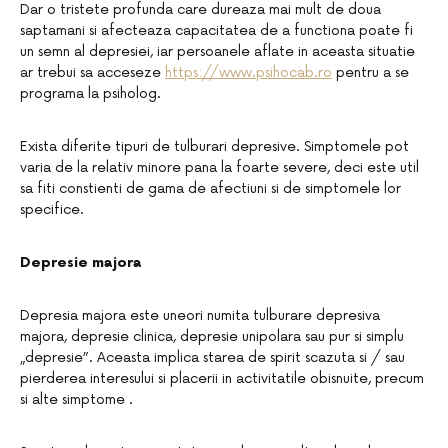
Dar o tristete profunda care dureaza mai mult de doua
saptamani si afecteaza capacitatea de a functiona poate fi
un semn al depresiei, iar persoanele aflate in aceasta situatie
ar trebui sa acceseze
https://www.psihocab.ro
pentru a se
programa la psiholog.
Exista diferite tipuri de tulburari depresive. Simptomele pot
varia de la relativ minore pana la foarte severe, deci este util
sa fiti constienti de gama de afectiuni si de simptomele lor
specifice.
Depresie majora
Depresia majora este uneori numita tulburare depresiva
majora, depresie clinica, depresie unipolara sau pur si simplu
„depresie”. Aceasta implica starea de spirit scazuta si / sau
pierderea interesului si placerii in activitatile obisnuite, precum
si alte simptome .