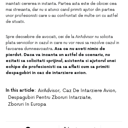
inaintati cererea in instanta. Partea asta este de obicei cea
mai stresanta, dar nu si atunci cand primiti ajutor din partea
unor profesionisti care s-au confruntat de multe ori cu astfel
de situatii.
Spre deosebire de avocati, cei de la AirAdvisor nu solicita
plata serviciilor in cazul in care nu vor reusi sa rezolve cazul in
favoarea dumneavoastra
. Asa ca nu aveti nimic de
pierdut. Daca va incanta un astfel de scenariu, nu
ezitati sa solicitati sprijinul, asistenta si ajutorul unei
echipe de profesionisti ca sa aflati cum sa primiti
despagubiri in caz de intarziere avion.
In this article:
AirAdvisor
,
Caz De Intarziere Avion
,
Despagubiri Pentru Zboruri Intarziate
,
Zboruri In Europa