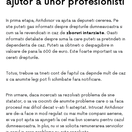
ajutor a unor profesionisti
In prima etapa, AirAdvisor va ajuta sa depuneti cererea. Pe
site puteti gasi informatii despre drepturile dumneavoastra si
cum sa le revendicati in caz de
zboruri intarziate
. Gasiti
informatii detaliate despre suma la care puteti sa pretindeti in
dependenta de caz. Puteti sa obtineti o despagubire in
valoare de pana la 600 de euro. Este foarte important sa va
cereti drepturile.
Totusi, trebuie sa tineti cont de faptul ca depinde mult de caz
si ca anumite legi pot fi schimbate fara notificare.
Prin urmare, daca incercati sa rezolvati problema de sine
statator, o sa va ciocniti de anumite probleme care o sa faca
procesul mai dificil decat v-ati fi asteptat. Intrucat AirAdvisor
are de-a face in mod regulat cu mai multe companii aeriene,
ei va pot ajuta sa ajungeti la cel mai bun scenariu pentru cazul
dumneavoastra. In plus, nu vi se solicita remunerarea serviciilor