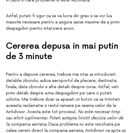
in cazul in care problema nu este rezolvata.
Astfel, puteti fi sigur ca se va lucra din greu si se vor lua
masurile necesare pentru a asigura sanse maxime de a primi
despagubiri pentru intarziere avion.
Cererea depusa in mai putin
de 3 minute
Pentru a depune cererea, trebuie mai intai sa introduceti
detaliile zborului, adica aeroportul de plecare, destinatia
finala, data zborului si alte detalii despre cursa. Astfel, veti
primi detalii despre suma despagubirii pe care o puteti
solicita. Mai trebuie doar sa apasati un buton ca sa trimiteti
aceasta reclamatie si restul ramane pe seama celor de la
AirAdvisor. Acesta este tot procesul.
Nu este necesar timp
sau efort suplimentar. Puteti astepta linistit decizia celor de
la compania aeriana.
Daca problema nu este rezolvata pe
calea cererii direct la compania aeriana, AirAdvisor va ajuta sa