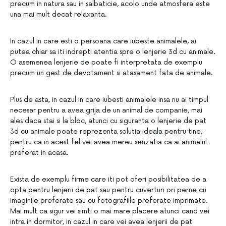
precum in natura sau in salbaticie, acolo unde atmosfera este
una mai mult decat relaxanta.
In cazul in care esti o persoana care iubeste animalele, ai
putea chiar sa iti indrepti atentia spre o lenjerie 3d cu animale.
O asemenea lenjerie de poate fi interpretata de exemplu
precum un gest de devotament si atasament fata de animale.
Plus de asta, in cazul in care iubesti animalele insa nu ai timpul
necesar pentru a avea grija de un animal de companie, mai
ales daca stai si la bloc, atunci cu siguranta o lenjerie de pat
3d cu animale poate reprezenta solutia ideala pentru tine,
pentru ca in acest fel vei avea mereu senzatia ca ai animalul
preferat in acasa.
Exista de exemplu firme care iti pot oferi posibilitatea de a
opta pentru lenjerii de pat sau pentru cuverturi ori perne cu
imaginile preferate sau cu fotografiile preferate imprimate.
Mai mult ca sigur vei simti o mai mare placere atunci cand vei
intra in dormitor, in cazul in care vei avea lenjerii de pat