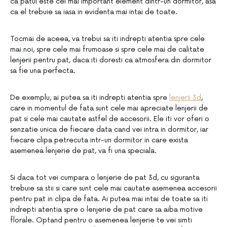
ca patul este cel mai important element dintr-un dormitor, asa
ca el trebuie sa iasa in evidenta mai intai de toate.
Tocmai de aceea, va trebui sa iti indrepti atentia spre cele
mai noi, spre cele mai frumoase si spre cele mai de calitate
lenjerii pentru pat, daca iti doresti ca atmosfera din dormitor
sa fie una perfecta.
De exemplu, ai putea sa iti indrepti atentia spre
lenjerii 3d
,
care in momentul de fata sunt cele mai apreciate lenjerii de
pat si cele mai cautate astfel de accesorii. Ele iti vor oferi o
senzatie unica de fiecare data cand vei intra in dormitor, iar
fiecare clipa petrecuta intr-un dormitor in care exista
asemenea lenjerie de pat, va fi una speciala.
Si daca tot vei cumpara o lenjerie de pat 3d, cu siguranta
trebuie sa stii si care sunt cele mai cautate asemenea accesorii
pentru pat in clipa de fata. Ai putea mai intai de toate sa iti
indrepti atentia spre o lenjerie de pat care sa aiba motive
florale. Optand pentru o asemenea lenjerie te vei simti