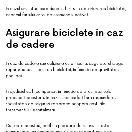
In cazul unui atac care duce la furt si la deteriorarea bicicletei,
capacul furtului este, de asemenea, activat.
Asigurare biciclete in caz
de cadere
In caz de cadere sau coliziune cu o masina, asiguratorul alege
repararea sau inlocuirea bicicletei, in functie de gravitatea
pagubei.
Prejudiciul va fi compensat in functie de circumstantele
producerii acestora. In cazul unei caderi fara raspundere,
societatea de asigurari reciproce acopera costurile
tratamentului si spitalizarii.
Cu toate acestea, posibila pierdere de salariu nu este
compensata, cu exceptia cazului in care acest caz este