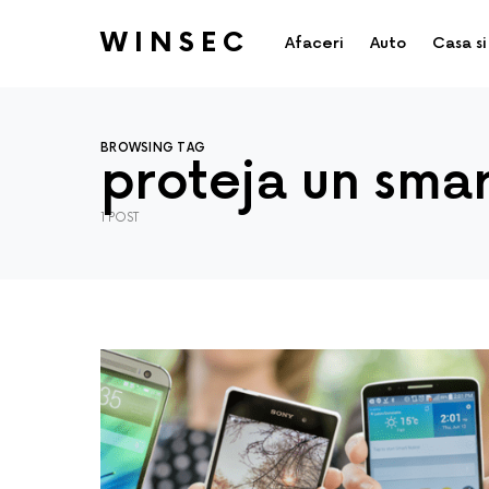
WINSEC
Afaceri
Auto
Casa si
BROWSING TAG
proteja un sma
1 POST