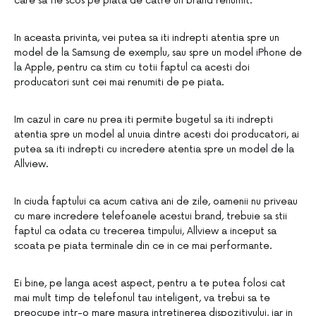
care sa fie scos pe piata de catre un brand renumit.
In aceasta privinta, vei putea sa iti indrepti atentia spre un
model de la Samsung de exemplu, sau spre un model iPhone de
la Apple, pentru ca stim cu totii faptul ca acesti doi
producatori sunt cei mai renumiti de pe piata.
Im cazul in care nu prea iti permite bugetul sa iti indrepti
atentia spre un model al unuia dintre acesti doi producatori, ai
putea sa iti indrepti cu incredere atentia spre un model de la
Allview.
In ciuda faptului ca acum cativa ani de zile, oamenii nu priveau
cu mare incredere telefoanele acestui brand, trebuie sa stii
faptul ca odata cu trecerea timpului, Allview a inceput sa
scoata pe piata terminale din ce in ce mai performante.
Ei bine, pe langa acest aspect, pentru a te putea folosi cat
mai mult timp de telefonul tau inteligent, va trebui sa te
preocupe intr-o mare masura intretinerea dispozitivului, iar in