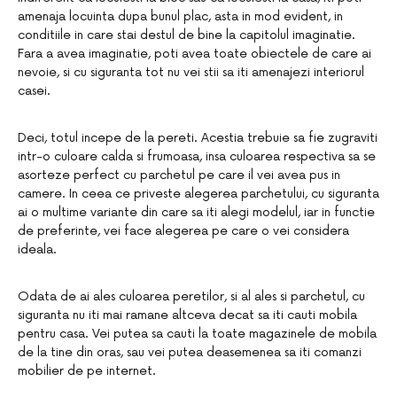
amenaja locuinta dupa bunul plac, asta in mod evident, in
conditiile in care stai destul de bine la capitolul imaginatie.
Fara a avea imaginatie, poti avea toate obiectele de care ai
nevoie, si cu siguranta tot nu vei stii sa iti amenajezi interiorul
casei.
Deci, totul incepe de la pereti. Acestia trebuie sa fie zugraviti
intr-o culoare calda si frumoasa, insa culoarea respectiva sa se
asorteze perfect cu parchetul pe care il vei avea pus in
camere. In ceea ce priveste alegerea parchetului, cu siguranta
ai o multime variante din care sa iti alegi modelul, iar in functie
de preferinte, vei face alegerea pe care o vei considera
ideala.
Odata de ai ales culoarea peretilor, si al ales si parchetul, cu
siguranta nu iti mai ramane altceva decat sa iti cauti mobila
pentru casa. Vei putea sa cauti la toate magazinele de mobila
de la tine din oras, sau vei putea deasemenea sa iti comanzi
mobilier de pe internet.