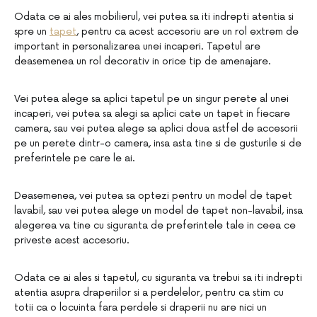
Odata ce ai ales mobilierul, vei putea sa iti indrepti atentia si
spre un
tapet
, pentru ca acest accesoriu are un rol extrem de
important in personalizarea unei incaperi. Tapetul are
deasemenea un rol decorativ in orice tip de amenajare.
Vei putea alege sa aplici tapetul pe un singur perete al unei
incaperi, vei putea sa alegi sa aplici cate un tapet in fiecare
camera, sau vei putea alege sa aplici doua astfel de accesorii
pe un perete dintr-o camera, insa asta tine si de gusturile si de
preferintele pe care le ai.
Deasemenea, vei putea sa optezi pentru un model de tapet
lavabil, sau vei putea alege un model de tapet non-lavabil, insa
alegerea va tine cu siguranta de preferintele tale in ceea ce
priveste acest accesoriu.
Odata ce ai ales si tapetul, cu siguranta va trebui sa iti indrepti
atentia asupra draperiilor si a perdelelor, pentru ca stim cu
totii ca o locuinta fara perdele si draperii nu are nici un