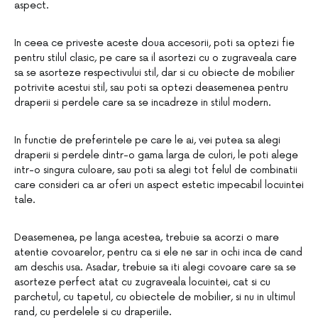
aspect.
In ceea ce priveste aceste doua accesorii, poti sa optezi fie
pentru stilul clasic, pe care sa il asortezi cu o zugraveala care
sa se asorteze respectivului stil, dar si cu obiecte de mobilier
potrivite acestui stil, sau poti sa optezi deasemenea pentru
draperii si perdele care sa se incadreze in stilul modern.
In functie de preferintele pe care le ai, vei putea sa alegi
draperii si perdele dintr-o gama larga de culori, le poti alege
intr-o singura culoare, sau poti sa alegi tot felul de combinatii
care consideri ca ar oferi un aspect estetic impecabil locuintei
tale.
Deasemenea, pe langa acestea, trebuie sa acorzi o mare
atentie covoarelor, pentru ca si ele ne sar in ochi inca de cand
am deschis usa. Asadar, trebuie sa iti alegi covoare care sa se
asorteze perfect atat cu zugraveala locuintei, cat si cu
parchetul, cu tapetul, cu obiectele de mobilier, si nu in ultimul
rand, cu perdelele si cu draperiile.