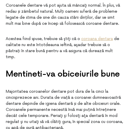
Coroanele dentare vă pot ajuta să mâncaţi normal. În plus, vă
redau și zâmbetul natural. Mulți oameni suferă de probleme
legate de stima de sine din cauza stării dinților, dar se simt
mult mai bine după ce încep să folosească coroane dentare.
Acestea fiind spuse, trebuie să ştiţi că o
coroana dentara
de
calitate nu este întotdeauna ieftină, aşadar trebuie să o
păstrați în stare bună pentru a vă asigura că durează mult
timp.
Mentineti-va obiceiurile bune
Majoritatea coroanelor dentare pot dura de la cinci la
cincisprezece ani. Durata de viață a coroanei dumneavoastră
dentare depinde de igiena dentară și de alte obiceiuri orale.
Coroanele permanente necesită însă mai puțină întreținere
decât cele temporare. Periaţi şi folosiţi aţa dentară în mod
regulat şi nu uitaţi să vă clătiţi gura, în special zona cu coroana,
cu apă de gură antibacteriană.