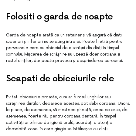
Folositi o garda de noapte
Garda de noapte arată ca un retainer și vă asigură că dinții
superiori și inferiori nu se ating între ei. Poate fi utilă pentru
persoanele care au obiceiul de a scrâșni din dinți în timpul
somnului. Mișcarea de scrâşnire nu uzează doar coroana și
restul dinților, dar poate provoca și desprinderea coroanei.
Scapati de obiceiurile rele
Evitați obiceiurile proaste, cum ar fi rosul unghiilor sau
scrâșnirea dinților, deoarece acestea pot slăbi coroana. Unora
le place, de asemenea, să mestece gheață, ceea ce este, de
asemenea, foarte rău pentru coroana dentară. În timpul
activităților zilnice de igienă orală, acordați o atenție
deosebită zonei în care gingia se întâlnește cu dinții.