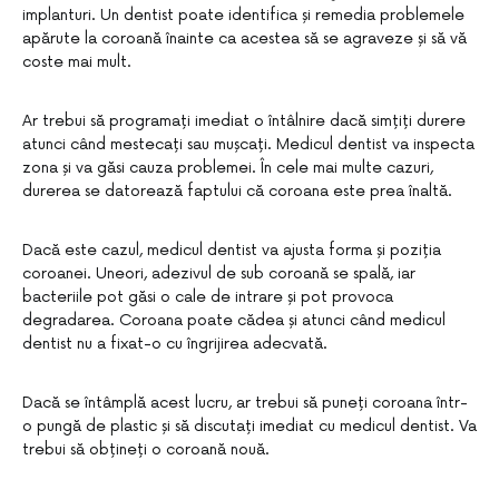
implanturi. Un dentist poate identifica și remedia problemele
apărute la coroană înainte ca acestea să se agraveze și să vă
coste mai mult.
Ar trebui să programați imediat o întâlnire dacă simțiți durere
atunci când mestecați sau mușcați. Medicul dentist va inspecta
zona și va găsi cauza problemei. În cele mai multe cazuri,
durerea se datorează faptului că coroana este prea înaltă.
Dacă este cazul, medicul dentist va ajusta forma și poziția
coroanei. Uneori, adezivul de sub coroană se spală, iar
bacteriile pot găsi o cale de intrare și pot provoca
degradarea. Coroana poate cădea și atunci când medicul
dentist nu a fixat-o cu îngrijirea adecvată.
Dacă se întâmplă acest lucru, ar trebui să puneți coroana într-
o pungă de plastic și să discutați imediat cu medicul dentist. Va
trebui să obțineți o coroană nouă.