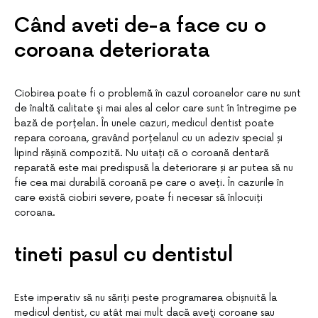
Când aveti de-a face cu o
coroana deteriorata
Ciobirea poate fi o problemă în cazul coroanelor care nu sunt
de înaltă calitate şi mai ales al celor care sunt în întregime pe
bază de porțelan. În unele cazuri, medicul dentist poate
repara coroana, gravând porțelanul cu un adeziv special și
lipind rășină compozită. Nu uitați că o coroană dentară
reparată este mai predispusă la deteriorare și ar putea să nu
fie cea mai durabilă coroană pe care o aveți. În cazurile în
care există ciobiri severe, poate fi necesar să înlocuiți
coroana.
tineti pasul cu dentistul
Este imperativ să nu săriți peste programarea obișnuită la
medicul dentist, cu atât mai mult dacă aveţi coroane sau