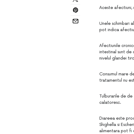
Aceste afectiuni,
Unele schimbari al
pot indica afecti
Afectiunile cronic
intestinal sunt de 
nivelul glandei tir
Consumul mare de a
tratamentul nu es
Tulburarile de de 
calatoresc.
Diareea este prod
Shighella si Esche
alimentara pot fi