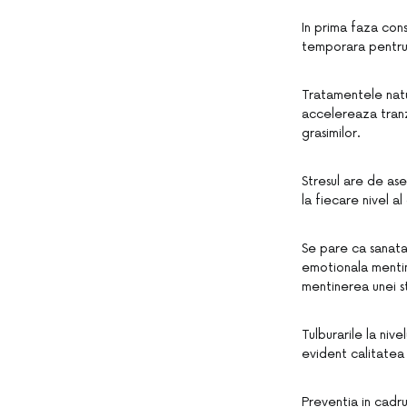
In prima faza con
temporara pentru c
Tratamentele natu
accelereaza tranzi
grasimilor.
Stresul are de as
la fiecare nivel al
Se pare ca sanatat
emotionala mentine
mentinerea unei s
Tulburarile la nive
evident calitatea v
Preventia in cadru