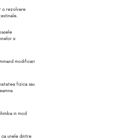
r o rezolvare
estinale.
oasele
nelor si
minand modificari
anatatea fizica sau
nseamna
 schimba in mod
 ca unele dintre