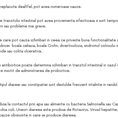
 neplacute dealtfel, pot avea numeroase cauze.
e tranzitului intestinal pot avea provenienta infectioasa si sunt tempo
uni sau probleme mai grave.
e care pot cauza schimbari in ceea ce priveste buna functionalitate a
obicei: boala celiaca, boala Crohn, diverticuloza, sindromul colonului iri
oide sau colita ulcerativa.
ntibiotice poate determina schimbari in tranzitul intestinal in cazul 
te insotit de administrarea de probiotice.
tipul diareei sau constipatiei sunt destulde frecvent intalnite in rand
usa la contactul prin apa sau alimente cu bacteria Salmonella sau C
richia coli. Uneori diareea este produsa de Rotavirus. Virusul hepatitei
 cauze obisnuinte in care se produce diareea.