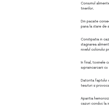
Consumul alimente
tinerilor.
Din pacate consec
pana la stare de a
Constipatia in ca
stagnarea aliment
nivelul colonului pr
In final, toxinele
supraincarcarii cu 
Datorita faptului 
tesuturi si provoc
Aparitia hemoroiz
cazuri conduc la i