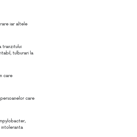
rare iar altele
 tranzitului
tabil, tulburari la
in care
ul persoanelor care
ampylobacter,
, intoleranta