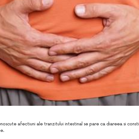
noscute afectiuni ale tranzitului intestinal se pare ca diareea si consti
te.