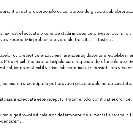
eei sunt direct proportionale cu cantitatea de glucide slab absorbabil
ui au fost efectuate o serie de studii in ceea ce priveste locul si rolul
ive si respectiv in probleme severe ale tranzitului intestinal.
icelor cu prebioticele aduc un mare avantaj datorita efectulului sine
a. Probioticul fiind sursa principala care raspunde de efectele pozitive
estinal, iar prebioticul il sustine imbunatatindu-i supravietuirea si colo
, balonarea si constipatia pot provoca grave probleme de sanatate.
atoasa si adecvata este inceputul tratamentului constipatiei cronice.
urarile gastro-intestinale sunt determinate de alimentatia saraca in fib
sedentarismul.