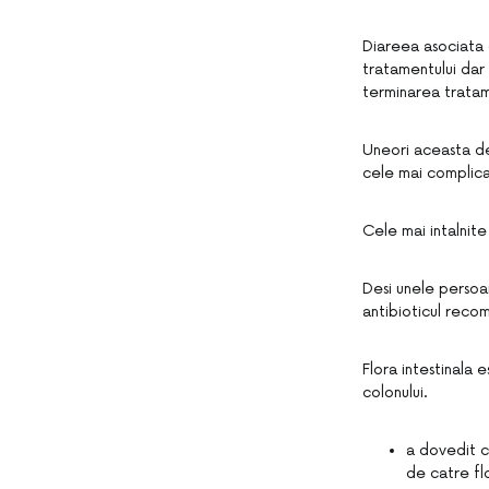
Diareea asociata 
tratamentului dar
terminarea tratam
Uneori aceasta de
cele mai complica
Cele mai intalnite
Desi unele persoa
antibioticul reco
Flora intestinala e
colonului.
a dovedit c
de catre flo