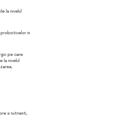
e la nivelul
 probioticelor in
rgic pe care
 la nivelul
nizarea.
re si nutrienti,