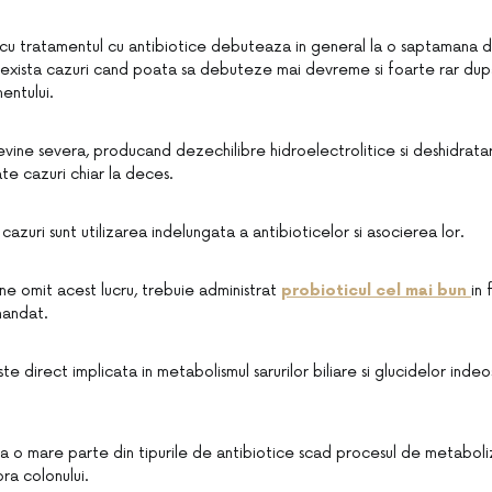
cu tratamentul cu antibiotice debuteaza in general la o saptamana 
 exista cazuri cand poata sa debuteze mai devreme si foarte rar dupa 
entului.
vine severa, producand dezechilibre hidroelectrolitice si deshidrata
te cazuri chiar la deces.
 cazuri sunt utilizarea indelungata a antibioticelor si asocierea lor.
ne omit acest lucru, trebuie administrat
probioticul cel mai bun
in 
mandat.
ste direct implicata in metabolismul sarurilor biliare si glucidelor indeos
a o mare parte din tipurile de antibiotice scad procesul de metaboli
ra colonului.