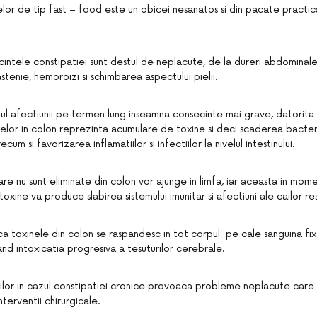
lor de tip fast – food este un obicei nesanatos si din pacate practi
intele constipatiei sunt destul de neplacute, de la dureri abdominale
stenie, hemoroizi si schimbarea aspectului pielii.
zul afectiunii pe termen lung inseamna consecinte mai grave, datorita 
elor in colon reprezinta acumulare de toxine si deci scaderea bacteri
ecum si favorizarea inflamatiilor si infectiilor la nivelul intestinului.
 care nu sunt eliminate din colon vor ajunge in limfa, iar aceasta in mom
toxine va produce slabirea sistemului imunitar si afectiuni ale cailor res
ca toxinele din colon se raspandesc in tot corpul pe cale sanguina fix
and intoxicatia progresiva a tesuturilor cerebrale.
ilor in cazul constipatiei cronice provoaca probleme neplacute care 
nterventii chirurgicale.