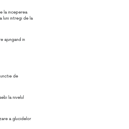
de la inceperea
luni intregi de la
re ajungand in
functie de
ebi la nivelul
zare a glucidelor