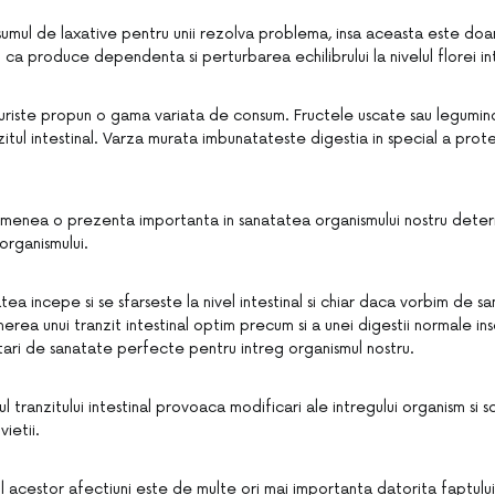
sumul de laxative pentru unii rezolva problema, insa aceasta este doa
a produce dependenta si perturbarea echilibrului la nivelul florei int
riste propun o gama variata de consum. Fructele uscate sau legumin
tul intestinal. Varza murata imbunatateste digestia in special a protei
emenea o prezenta importanta in sanatatea organismului nostru deter
 organismului.
ea incepe si se sfarseste la nivel intestinal si chiar daca vorbim de s
rea unui tranzit intestinal optim precum si a unei digestii normale i
tari de sanatate perfecte pentru intreg organismul nostru.
lul tranzitului intestinal provoaca modificari ale intregului organism si
ietii.
l acestor afectiuni este de multe ori mai importanta datorita faptului