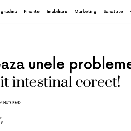
 gradina
Finante
Imobiliare
Marketing
Sanatate
eaza unele problem
it intestinal corect!
 MINUTE READ
OP
19