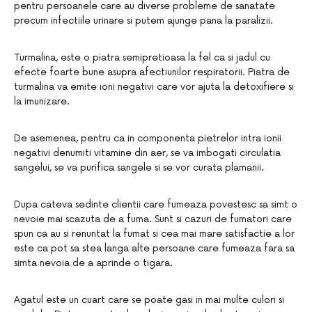
pentru persoanele care au diverse probleme de sanatate
precum infectiile urinare si putem ajunge pana la paralizii.
Turmalina, este o piatra semipretioasa la fel ca si jadul cu
efecte foarte bune asupra afectiunilor respiratorii. Piatra de
turmalina va emite ioni negativi care vor ajuta la detoxifiere si
la imunizare.
De asemenea, pentru ca in componenta pietrelor intra ionii
negativi denumiti vitamine din aer, se va imbogati circulatia
sangelui, se va purifica sangele si se vor curata plamanii.
Dupa cateva sedinte clientii care fumeaza povestesc sa simt o
nevoie mai scazuta de a fuma. Sunt si cazuri de fumatori care
spun ca au si renuntat la fumat si cea mai mare satisfactie a lor
este ca pot sa stea langa alte persoane care fumeaza fara sa
simta nevoia de a aprinde o tigara.
Agatul este un cuart care se poate gasi in mai multe culori si