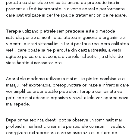
purtate ca si amulete ori ca talismane de protectie insa in
prezent au fost incorporate in diverse aparate performante
care sunt utilizate in centre spa de tratament ori de relaxare.
Terapia utilizand pietrele semipretioase este o metoda
naturala pentru a mentine sanatatea in general a organismului
si pentru a intari sistemul imunitar si pentru a recupera calitatea
vietii, care poate sa fie pierduta din cauza stresului, a vietii
agitate pe care o ducem, a diverselor afectiuni, a stilului de
viata haotic si nesanatos etc.
Aparatele moderne utilizeaza mai multe pietre combinate cu
masajul, reflexoterapia, presopunctura ori razele infrarosii care
vor amplifica proprietatile pietrelor. Terapia combinata va
patrunde mai adanc in organism si rezultatele vor aparea ceva
mai repede.
Dupa prima sedinta clientii pot sa observe un somn mult mai
profund si mai linistit, chiar si la persoanele cu insomnii vechi, o
energizare extraordinara care se asociaza cu o stare de