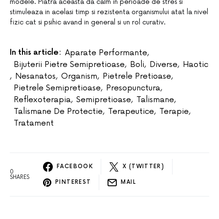
modele. Piatra aceasta da calm in perioade de stres si
stimuleaza in acelasi timp si rezistenta organismului atat la nivel
fizic cat si psihic avand in general si un rol curativ.
In this article:
Aparate Performante
,
Bijuterii Pietre Semipretioase
,
Boli
,
Diverse
,
Haotic
,
Nesanatos
,
Organism
,
Pietrele Pretioase
,
Pietrele Semipretioase
,
Presopunctura
,
Reflexoterapia
,
Semipretioase
,
Talismane
,
Talismane De Protectie
,
Terapeutice
,
Terapie
,
Tratament
FACEBOOK
X (TWITTER)
0
SHARES
PINTEREST
MAIL