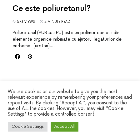
Ce este poliuretanul?
573 VIEWS
2 MINUTE READ
Poliuretanul (PUR sau PU) este un polimer compus din
elemente organice imbinate cu ajutorul legaturilor de
carbamat (uretan).…
We use cookies on our website to give you the most
relevant experience by remembering your preferences and
repeat visits. By clicking “Accept All”, you consent to the
WINSEC
use of ALL the cookies. However, you may visit "Cookie
Settings" to provide a controlled consent.
DESIGNED & DEVELOPED BY
SMART SP
Cookie Settings
Accept All