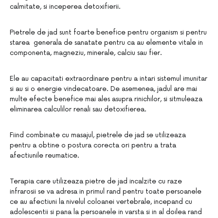
calmitate, si inceperea detoxifierii.
Pietrele de jad sunt foarte benefice pentru organism si pentru
starea generala de sanatate pentru ca au elemente vitale in
componenta, magneziu, minerale, calciu sau fier.
Ele au capacitati extraordinare pentru a intari sistemul imunitar
si au si o energie vindecatoare. De asemenea, jadul are mai
multe efecte benefice mai ales asupra rinichilor, si sitmuleaza
eliminarea calculilor renali sau detoxifierea.
Fiind combinate cu masajul, pietrele de jad se utilizeaza
pentru a obtine o postura corecta ori pentru a trata
afectiunile reumatice.
Terapia care utilizeaza pietre de jad incalzite cu raze
infrarosii se va adresa in primul rand pentru toate persoanele
ce au afectiuni la nivelul coloanei vertebrale, incepand cu
adolescentii si pana la persoanele in varsta si in al doilea rand