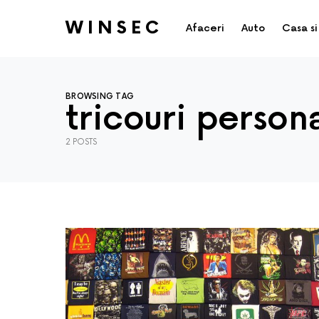
WINSEC
Afaceri
Auto
Casa si
BROWSING TAG
tricouri person
2 POSTS