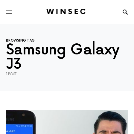
WINSEC
BROWSING TAG
Samsung Galaxy
J3
1 POST