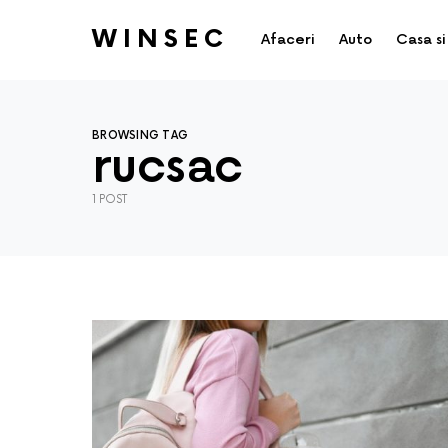
WINSEC
Afaceri
Auto
Casa si
BROWSING TAG
rucsac
1 POST