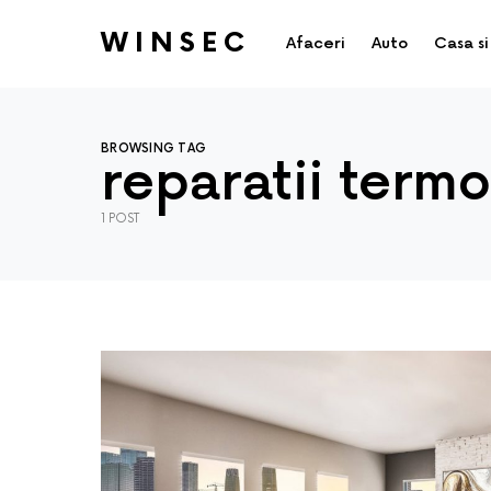
WINSEC
Afaceri
Auto
Casa si
BROWSING TAG
reparatii term
1 POST