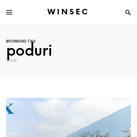
WINSEC
BROWSING TAG
poduri
1 POST