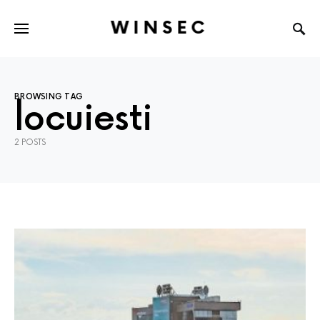
WINSEC
BROWSING TAG
locuiesti
2 POSTS