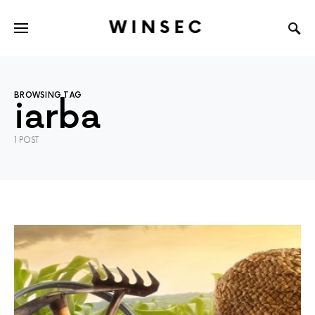
WINSEC
BROWSING TAG
iarba
1 POST