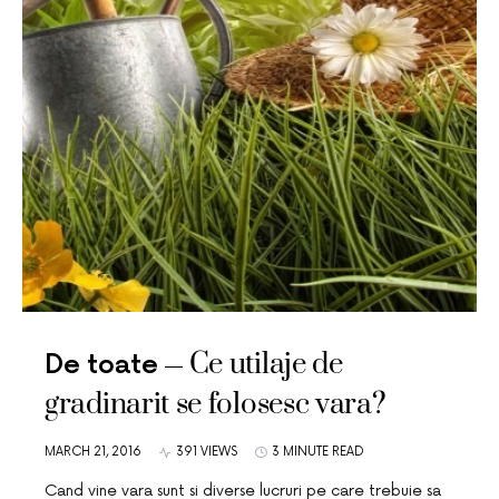
Ce utilaje de
De toate
gradinarit se folosesc vara?
MARCH 21, 2016
391 VIEWS
3 MINUTE READ
Cand vine vara sunt si diverse lucruri pe care trebuie sa