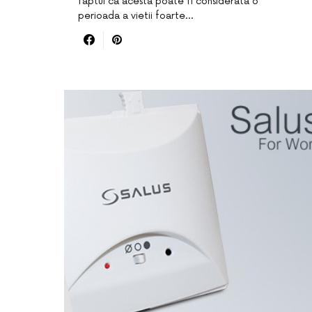
faptul ca acesta poate fi considerata o
perioada a vietii foarte…