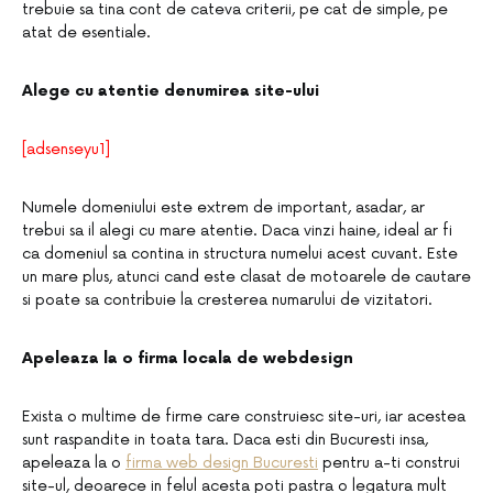
trebuie sa tina cont de cateva criterii, pe cat de simple, pe
atat de esentiale.
Alege cu atentie denumirea site-ului
[adsenseyu1]
Numele domeniului este extrem de important, asadar, ar
trebui sa il alegi cu mare atentie. Daca vinzi haine, ideal ar fi
ca domeniul sa contina in structura numelui acest cuvant. Este
un mare plus, atunci cand este clasat de motoarele de cautare
si poate sa contribuie la cresterea numarului de vizitatori.
Apeleaza la o firma locala de webdesign
Exista o multime de firme care construiesc site-uri, iar acestea
sunt raspandite in toata tara. Daca esti din Bucuresti insa,
apeleaza la o
firma web design Bucuresti
pentru a-ti construi
site-ul, deoarece in felul acesta poti pastra o legatura mult