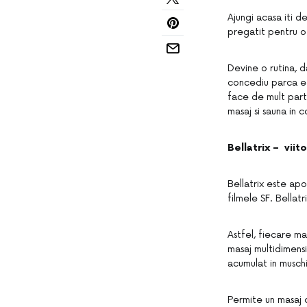
Ajungi acasa iti de
pregatit pentru o
Devine o rutina, d
concediu parca e u
face de mult parte
masaj si sauna in 
Bellatrix – viito
Bellatrix este apo
filmele SF. Bellat
Astfel, fiecare ma
masaj multidimensi
acumulat in muschi
Permite un masaj c