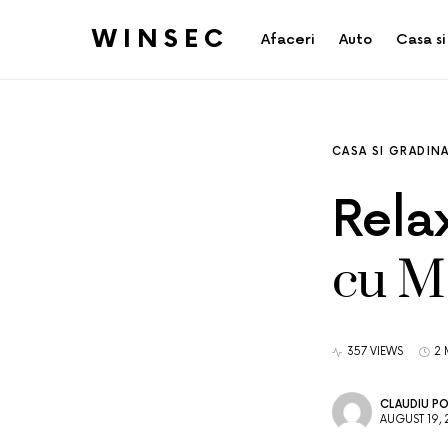
WINSEC
Afaceri
Auto
Casa si
CASA SI GRADIN
Rela
cu M
357 VIEWS
2 
CLAUDIU P
AUGUST 19, 