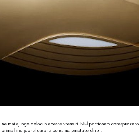
u ne mai ajunge deloc in aceste vremuri. Ni-l portionam corespunzator
e, prima fiind job-ul care iti consuma jumatate din zi.