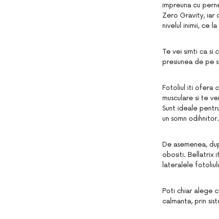
impreuna cu perne
Zero Gravity, iar 
nivelul inimii, ce l
Te vei simti ca si
presiunea de pe sp
Fotoliul iti ofera 
musculare si te ve
Sunt ideale pentru
un somn odihnitor.
De asemenea, dupa 
obositi. Bellatrix
lateralele fotoliu
Poti chiar alege c
calmanta, prin sis