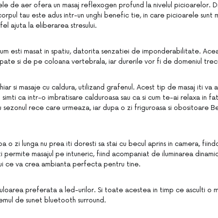
le de aer ofera un masaj reflexogen profund la nivelul picioarelor. D
corpul tau este adus intr-un unghi benefic tie, in care picioarele sunt
a fel ajuta la eliberarea stresului.
 cum esti masat in spatiu, datorita senzatiei de imponderabilitate. Ace
ate si de pe coloana vertebrala, iar durerile vor fi de domeniul trecu
chiar si masaje cu caldura, utilizand grafenul. Acest tip de masaj iti va
i simti ca intr-o imbratisare calduroasa sau ca si cum te-ai relaxa in fa
 sezonul rece care urmeaza, iar dupa o zi friguroasa si obositoare Bell
o zi lunga nu prea iti doresti sa stai cu becul aprins in camera, fiindca
 iti permite masajul pe intuneric, fiind acompaniat de iluminarea dinam
lui ce va crea ambianta perfecta pentru tine.
uloarea preferata a led-urilor. Si toate acestea in timp ce asculti o 
temul de sunet bluetooth surround.