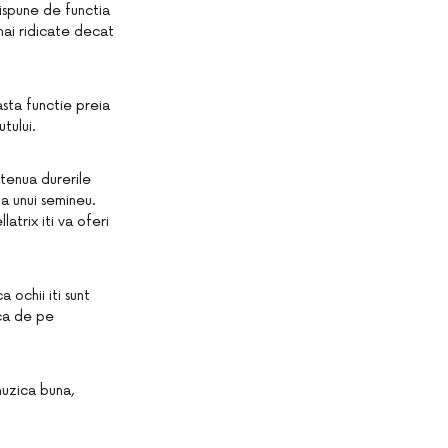
ispune de functia
 mai ridicate decat
asta functie preia
tului.
 atenua durerile
ta unui semineu.
atrix iti va oferi
 ochii iti sunt
ica de pe
muzica buna,