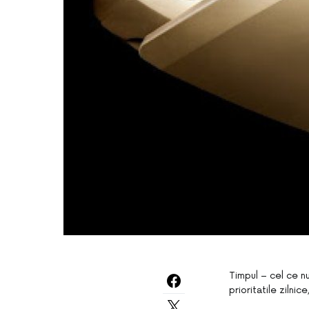
Timpul – cel ce n
prioritatile zilnic