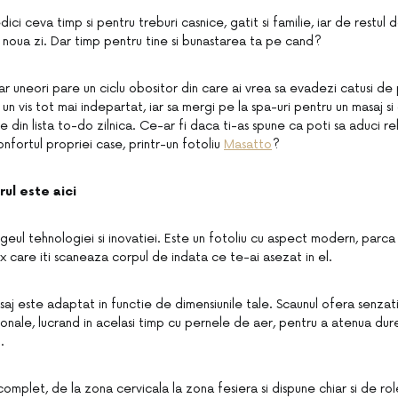
dici ceva timp si pentru treburi casnice, gatit si familie, iar de restul d
 noua zi. Dar timp pentru tine si bunastarea ta pe cand?
ar uneori pare un ciclu obositor din care ai vrea sa evadezi catusi de 
n vis tot mai indepartat, iar sa mergi pe la spa-uri pentru un masaj si
 din lista to-do zilnica. Ce-ar fi daca ti-as spune ca poti sa aduci r
confortul propriei case, printr-un fotoliu
Masatto
?
rul este aici
geul tehnologiei si inovatiei. Este un fotoliu cu aspect modern, parca 
rix care iti scaneaza corpul de indata ce te-ai asezat in el.
saj este adaptat in functie de dimensiunile tale. Scaunul ofera senzat
onale, lucrand in acelasi timp cu pernele de aer, pentru a atenua dureri
.
omplet, de la zona cervicala la zona fesiera si dispune chiar si de ro