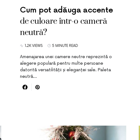
Cum pot adăuga accente
de culoare într-o cameră
neutră?
1.2K VIEWS
5 MINUTE READ
Amenajarea unei camere neutre reprezintă o
alegere populară pentru multe persoane
datorită versatilității și eleganței sale. Paleta
neutră…