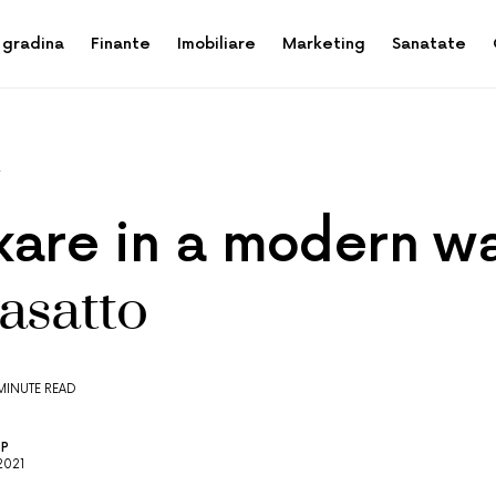
 gradina
Finante
Imobiliare
Marketing
Sanatate
A
xare in a modern w
asatto
MINUTE READ
OP
2021