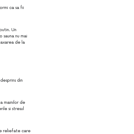
ormi ca sa fii
putin. Un
 o sauna nu mai
elaxarea de la
desprins din
ia mainilor de
le si stresul
le reliefate care