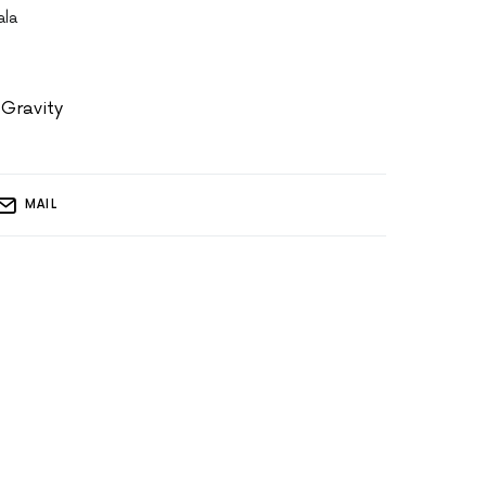
ala
 Gravity
MAIL