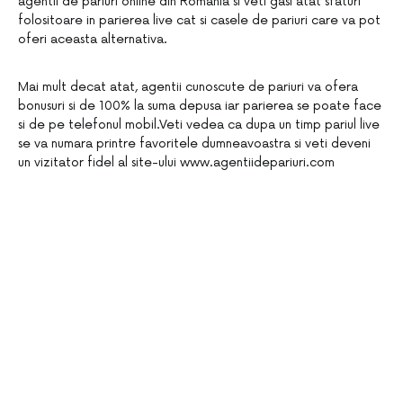
agentii de pariuri online din Romania si veti gasi atat sfaturi
folositoare in parierea live cat si casele de pariuri care va pot
oferi aceasta alternativa.
Mai mult decat atat, agentii cunoscute de pariuri va ofera
bonusuri si de 100% la suma depusa iar parierea se poate face
si de pe telefonul mobil.Veti vedea ca dupa un timp pariul live
se va numara printre favoritele dumneavoastra si veti deveni
un vizitator fidel al site-ului www.agentiidepariuri.com