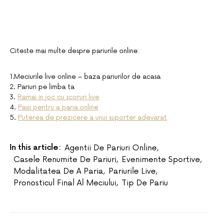
Citeste mai multe despre pariurile online:
1.Meciurile live online – baza pariurilor de acasa
2. Pariuri pe limba ta
3.
Ramai in joc cu scoruri live
4.
Pasii pentru a paria online
5.
Puterea de prezicere a unui suporter adevarat
In this article:
Agentii De Pariuri Online
,
Casele Renumite De Pariuri
,
Evenimente Sportive
,
Modalitatea De A Paria
,
Pariurile Live
,
Pronosticul Final Al Meciului
,
Tip De Pariu