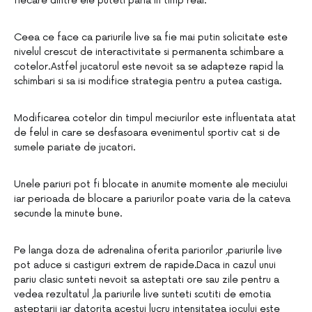
fiecare dintre ele puteti paria in timp real.
Ceea ce face ca pariurile live sa fie mai putin solicitate este
nivelul crescut de interactivitate si permanenta schimbare a
cotelor.Astfel jucatorul este nevoit sa se adapteze rapid la
schimbari si sa isi modifice strategia pentru a putea castiga.
Modificarea cotelor din timpul meciurilor este influentata atat
de felul in care se desfasoara evenimentul sportiv cat si de
sumele pariate de jucatori.
Unele pariuri pot fi blocate in anumite momente ale meciului
iar perioada de blocare a pariurilor poate varia de la cateva
secunde la minute bune.
Pe langa doza de adrenalina oferita pariorilor ,pariurile live
pot aduce si castiguri extrem de rapide.Daca in cazul unui
pariu clasic sunteti nevoit sa asteptati ore sau zile pentru a
vedea rezultatul ,la pariurile live sunteti scutiti de emotia
asteptarii iar datorita acestui lucru intensitatea jocului este