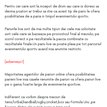
Pentru cei care sunt la inceput de drum sau care isi doresc sa
devina jucatori ar trebui sa stie ca acest tip de pariu le ofera
posibilitatea de a paria in timpul evenimentului sportiv.
Pariurile live sunt de mai multe tipuri dar cele mai solicitate
sunt cele care se bazeaza pe pronosticul final al meciului, pe
scorul corect si pe rezultatele la pauza combinate cu
rezultatele finale.Un pariu live se poate plasa pe tot parcursul
evenimentului sportiv avand insa anumite restrictii.
[adsenseyu1]
Majoritatea agentiilor de pariuri online ofera posibilitatea
parierii live insa casele renumite de pariuri va ofera pariuri live
pe o gama foarte larga de evenimente sportive.
Indiferent ca vorbim despre meciuri de
tenis,fotbal,handball,rugby,cricket,box sau Formula Unu ,pe