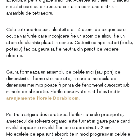
absorbant pentru gaze si lichide. Acestea sunt alumino silicati
metalici care au o structura cristalina constand dintr-un
ansamblu de tetraedru.
Cele tetraedrice sunt alcatuite din 4 atomi de oxigen care
ocupa varfurile care inconjoara fie un atom de siliciu, fie un
atom de aluminiu plasat in centru. Cationii compensatori (sodiu,
potasiu) fac ca gaura sa fie neutra din punct de vedere
electric.
Gaura formeaza un ansamblu de celule mici (sau pori) de
dimensiuni uniforme si cunoscute, in care o molecula de
dimensiuni mai mici poate fi prinsa de fenomenul cunoscut sub
numele de absorbtie. Florile conservate sunt folosite si in
aranjamente florale Dorabloom
.
Pentru a asigura deshidratarea florilor naturale proaspete,
amestecul de solventi organici este turnat in gaura pana cand
nivelul depaseste nivelul florilor cu aproximativ 2 cm.
Moleculele de apa sunt absorbite in mod progresiv in celulele