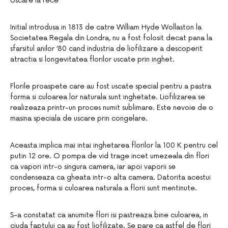
Uscare la rece
Initial introdusa in 1813 de catre William Hyde Wollaston la
Societatea Regala din Londra, nu a fost folosit decat pana la
sfarsitul anilor ’80 cand industria de liofilizare a descoperit
atractia si longevitatea florilor uscate prin inghet.
Florile proaspete care au fost uscate special pentru a pastra
forma si culoarea lor naturala sunt inghetate. Liofilizarea se
realizeaza printr-un proces numit sublimare. Este nevoie de o
masina speciala de uscare prin congelare.
Aceasta implica mai intai inghetarea florilor la 100 K pentru cel
putin 12 ore. O pompa de vid trage incet umezeala din flori
ca vapori intr-o singura camera, iar apoi vaporii se
condenseaza ca gheata intr-o alta camera. Datorita acestui
proces, forma si culoarea naturala a florii sunt mentinute.
S-a constatat ca anumite flori isi pastreaza bine culoarea, in
ciuda faptului ca au fost liofilizate. Se pare ca astfel de flori