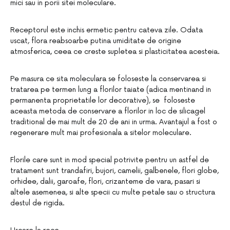
mici sau in porii sitei moleculare.
Receptorul este inchis ermetic pentru cateva zile. Odata
uscat, flora reabsoarbe putina umiditate de origine
atmosferica, ceea ce creste supletea si plasticitatea acesteia.
Pe masura ce sita moleculara se foloseste la conservarea si
tratarea pe termen lung a florilor taiate (adica mentinand in
permanenta proprietatile lor decorative), se foloseste
aceasta metoda de conservare a florilor in loc de silicagel
traditional de mai mult de 20 de ani in urma. Avantajul a fost o
regenerare mult mai profesionala a sitelor moleculare.
Florile care sunt in mod special potrivite pentru un astfel de
tratament sunt trandafiri, bujori, camelii, galbenele, flori globe,
orhidee, dalii, garoafe, flori, crizanteme de vara, pasari si
altele asemenea, si alte specii cu multe petale sau o structura
destul de rigida.