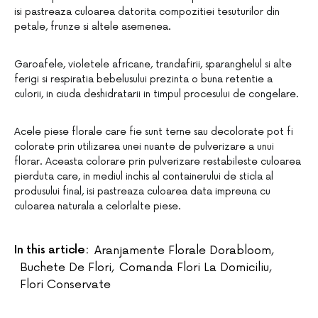
isi pastreaza culoarea datorita compozitiei tesuturilor din
petale, frunze si altele asemenea.
Garoafele, violetele africane, trandafirii, sparanghelul si alte
ferigi si respiratia bebelusului prezinta o buna retentie a
culorii, in ciuda deshidratarii in timpul procesului de congelare.
Acele piese florale care fie sunt terne sau decolorate pot fi
colorate prin utilizarea unei nuante de pulverizare a unui
florar. Aceasta colorare prin pulverizare restabileste culoarea
pierduta care, in mediul inchis al containerului de sticla al
produsului final, isi pastreaza culoarea data impreuna cu
culoarea naturala a celorlalte piese.
In this article:
Aranjamente Florale Dorabloom
,
Buchete De Flori
,
Comanda Flori La Domiciliu
,
Flori Conservate