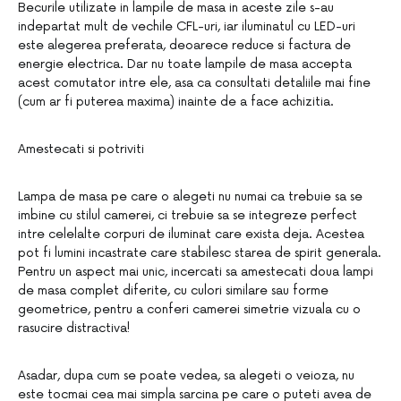
Becurile utilizate in lampile de masa in aceste zile s-au
indepartat mult de vechile CFL-uri, iar iluminatul cu LED-uri
este alegerea preferata, deoarece reduce si factura de
energie electrica. Dar nu toate lampile de masa accepta
acest comutator intre ele, asa ca consultati detaliile mai fine
(cum ar fi puterea maxima) inainte de a face achizitia.
Amestecati si potriviti
Lampa de masa pe care o alegeti nu numai ca trebuie sa se
imbine cu stilul camerei, ci trebuie sa se integreze perfect
intre celelalte corpuri de iluminat care exista deja. Acestea
pot fi lumini incastrate care stabilesc starea de spirit generala.
Pentru un aspect mai unic, incercati sa amestecati doua lampi
de masa complet diferite, cu culori similare sau forme
geometrice, pentru a conferi camerei simetrie vizuala cu o
rasucire distractiva!
Asadar, dupa cum se poate vedea, sa alegeti o veioza, nu
este tocmai cea mai simpla sarcina pe care o puteti avea de