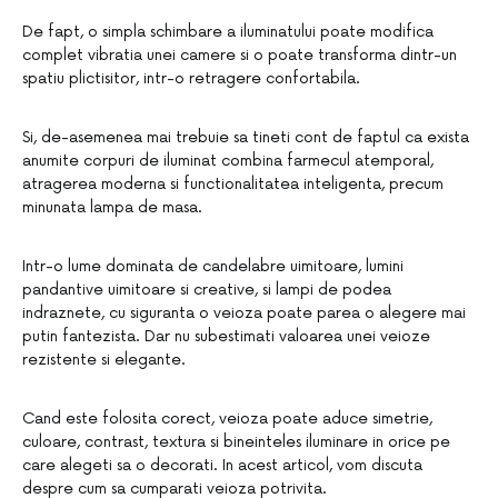
De fapt, o simpla schimbare a iluminatului poate modifica
complet vibratia unei camere si o poate transforma dintr-un
spatiu plictisitor, intr-o retragere confortabila.
Si, de-asemenea mai trebuie sa tineti cont de faptul ca exista
anumite corpuri de iluminat combina farmecul atemporal,
atragerea moderna si functionalitatea inteligenta, precum
minunata lampa de masa.
Intr-o lume dominata de candelabre uimitoare, lumini
pandantive uimitoare si creative, si lampi de podea
indraznete, cu siguranta o veioza poate parea o alegere mai
putin fantezista. Dar nu subestimati valoarea unei veioze
rezistente si elegante.
Cand este folosita corect, veioza poate aduce simetrie,
culoare, contrast, textura si bineinteles iluminare in orice pe
care alegeti sa o decorati. In acest articol, vom discuta
despre cum sa cumparati veioza potrivita.