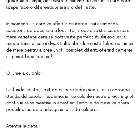
generala a lampii, dar exista o multime de cazuri in care corpul
lampii face o diferenta uriasa si o defineste.
In momentul in care va aflati in cautarea unui asemenea
accesoriu de decorare a locuintei, trebuie sa stiti ca exista o
mare varietate care se potriveste perfect stilului exclusiv si
exceptional al casei dvs. O alta abordare este folosirea lampii
de masa pentru a crea un stil complet diferit, oferind camerei
un punct focal radiant!
O lume a culorilor
Un fundal neutru, lipsit de culoare indrazneata, este aproape
standardul caselor moderne, iar cu culorile neutre precum griul
continua sa se mentina in acest an. Lampile de masa va ofera
posibilitatea de a adauga un plus de culoare.
Atentie la detalii