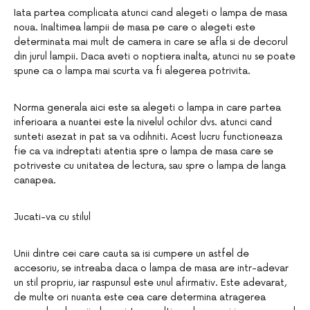
Iata partea complicata atunci cand alegeti o lampa de masa
noua. Inaltimea lampii de masa pe care o alegeti este
determinata mai mult de camera in care se afla si de decorul
din jurul lampii. Daca aveti o noptiera inalta, atunci nu se poate
spune ca o lampa mai scurta va fi alegerea potrivita.
Norma generala aici este sa alegeti o lampa in care partea
inferioara a nuantei este la nivelul ochilor dvs. atunci cand
sunteti asezat in pat sa va odihniti. Acest lucru functioneaza
fie ca va indreptati atentia spre o lampa de masa care se
potriveste cu unitatea de lectura, sau spre o lampa de langa
canapea.
Jucati-va cu stilul
Unii dintre cei care cauta sa isi cumpere un astfel de
accesoriu, se intreaba daca o lampa de masa are intr-adevar
un stil propriu, iar raspunsul este unul afirmativ. Este adevarat,
de multe ori nuanta este cea care determina atragerea