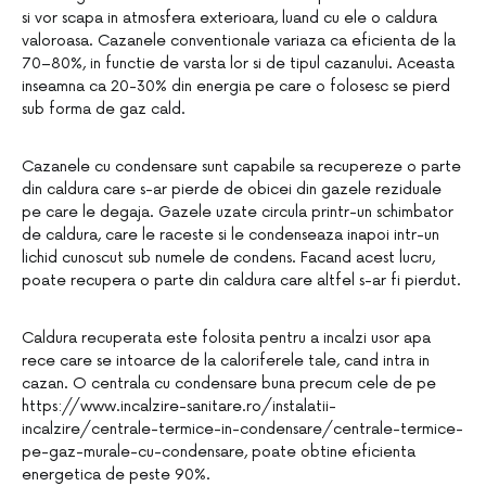
si vor scapa in atmosfera exterioara, luand cu ele o caldura
valoroasa. Cazanele conventionale variaza ca eficienta de la
70–80%, in functie de varsta lor si de tipul cazanului. Aceasta
inseamna ca 20-30% din energia pe care o folosesc se pierd
sub forma de gaz cald.
Cazanele cu condensare sunt capabile sa recupereze o parte
din caldura care s-ar pierde de obicei din gazele reziduale
pe care le degaja. Gazele uzate circula printr-un schimbator
de caldura, care le raceste si le condenseaza inapoi intr-un
lichid cunoscut sub numele de condens. Facand acest lucru,
poate recupera o parte din caldura care altfel s-ar fi pierdut.
Caldura recuperata este folosita pentru a incalzi usor apa
rece care se intoarce de la caloriferele tale, cand intra in
cazan. O centrala cu condensare buna precum cele de pe
https://www.incalzire-sanitare.ro/instalatii-
incalzire/centrale-termice-in-condensare/centrale-termice-
pe-gaz-murale-cu-condensare, poate obtine eficienta
energetica de peste 90%.