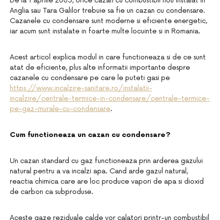
De la 1 aprilie 2005, orice cazan cu combustibil nou instalat in
Anglia sau Tara Galilor trebuie sa fie un cazan cu condensare.
Cazanele cu condensare sunt moderne si eficiente energetic,
iar acum sunt instalate in foarte multe locuinte si in Romania.
Acest articol explica modul in care functioneaza si de ce sunt
atat de eficiente, plus alte informatii importante despre
cazanele cu condensare pe care le puteti gasi pe
https://www.incalzire-sanitare.ro/instalatii-
incalzire/centrale-termice-in-condensare/centrale-termice-
pe-gaz-murale-cu-condensare
.
Cum functioneaza un cazan cu condensare?
Un cazan standard cu gaz functioneaza prin arderea gazului
natural pentru a va incalzi apa. Cand arde gazul natural,
reactia chimica care are loc produce vapori de apa si dioxid
de carbon ca subproduse.
Aceste gaze reziduale calde vor calatori printr-un combustibil