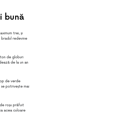
ai bună
aximum trei, și
i bradul redevine
 ton de globuri
dează de la un an
trop de verde
ă se potrivește mai
 de roșu prăfuit
 ca acea culoare