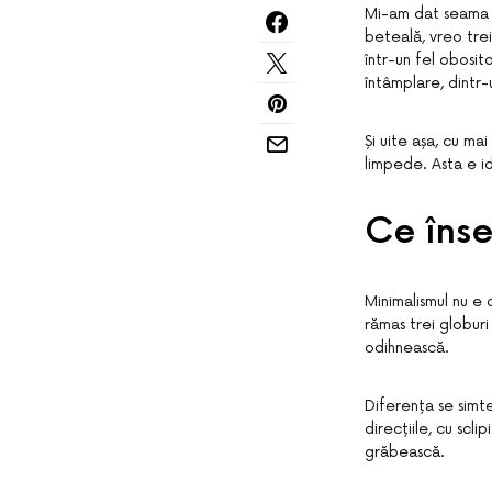
Mi-am dat seama de
beteală, vreo trei
într-un fel obosit
întâmplare, dintr-
Și uite așa, cu ma
limpede. Asta e i
Ce înse
Minimalismul nu e 
rămas trei globuri
odihnească.
Diferența se simte
direcțiile, cu sclip
grăbească.