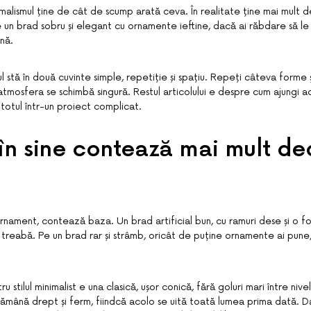
malismul ține de cât de scump arată ceva. În realitate ține mai mult d
e un brad sobru și elegant cu ornamente ieftine, dacă ai răbdare să le
nă.
 stă în două cuvinte simple, repetiție și spațiu. Repeți câteva forme și 
, atmosfera se schimbă singură. Restul articolului e despre cum ajungi a
 totul într-un proiect complicat.
în sine contează mai mult de
rnament, contează baza. Un brad artificial bun, cu ramuri dese și o fo
 treabă. Pe un brad rar și strâmb, oricât de puține ornamente ai pune
 stilul minimalist e una clasică, ușor conică, fără goluri mari între nivel
rămână drept și ferm, fiindcă acolo se uită toată lumea prima dată. D