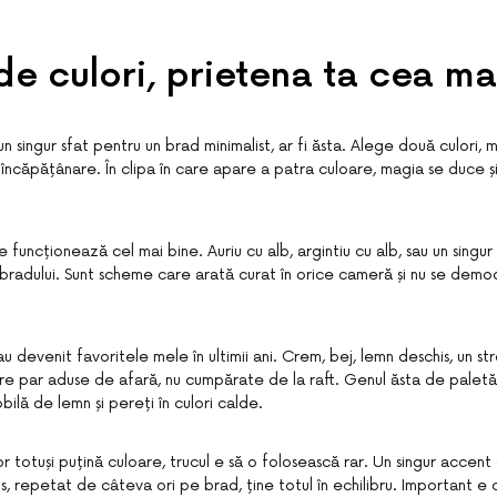
de culori, prietena ta cea m
un singur sfat pentru un brad minimalist, ar fi ăsta. Alege două culori, m
 încăpățânare. În clipa în care apare a patra culoare, magia se duce ș
 funcționează cel mai bine. Auriu cu alb, argintiu cu alb, sau un singur
radului. Sunt scheme care arată curat în orice cameră și nu se demo
au devenit favoritele mele în ultimii ani. Crem, bej, lemn deschis, un s
care par aduse de afară, nu cumpărate de la raft. Genul ăsta de palet
bilă de lemn și pereți în culori calde.
r totuși puțină culoare, trucul e să o folosească rar. Un singur accent
s, repetat de câteva ori pe brad, ține totul în echilibru. Important e