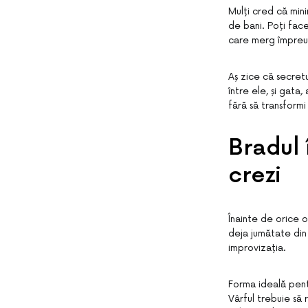
Mulți cred că mini
de bani. Poți fac
care merg împreu
Aș zice că secretul
între ele, și gata
fără să transformi
Bradul 
crezi
Înainte de orice o
deja jumătate din
improvizația.
Forma ideală pentru
Vârful trebuie să 