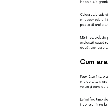
îndoaie sub greuta
Culoarea bradului 
un decor sobru, f
poate să arate arti
Mărimea trebuie po
anulează exact sen
decât unul care at
Cum aran
Pasul ăsta îl sare 
una de alta, și ar
volum și pare de 
Eu îmi fac timp d
îndoi ușor în sus l