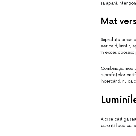
să apară intențion
Mat versu
Suprafața ornamen
aer cald, liniștit
în exces obosesc p
Combinația mea pr
suprafețelor catife
încercând, nu calc
Luminile
Aici se câștigă sa
care îți face camer