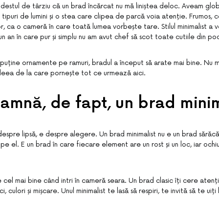
stul de târziu că un brad încărcat nu mă liniștea deloc. Aveam globur
 tipuri de lumini și o stea care clipea de parcă voia atenție. Frumos, 
or, ca o cameră în care toată lumea vorbește tare. Stilul minimalist a 
un an în care pur și simplu nu am avut chef să scot toate cutiile din po
i puține ornamente pe ramuri, bradul a început să arate mai bine. Nu ma
deea de la care pornește tot ce urmează aici.
amnă, de fapt, un brad minim
despre lipsă, e despre alegere. Un brad minimalist nu e un brad sărăcă
 pe el. E un brad în care fiecare element are un rost și un loc, iar ochi
 cel mai bine când intri în cameră seara. Un brad clasic îți cere atenț
ici, culori și mișcare. Unul minimalist te lasă să respiri, te invită să te uiți