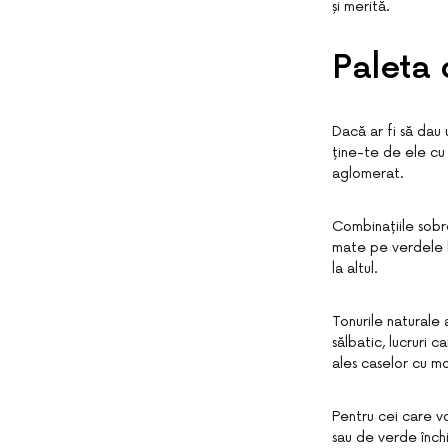
și merită.
Paleta 
Dacă ar fi să dau 
ține-te de ele cu
aglomerat.
Combinațiile sobre
mate pe verdele b
la altul.
Tonurile naturale 
sălbatic, lucruri 
ales caselor cu mo
Pentru cei care vo
sau de verde închi