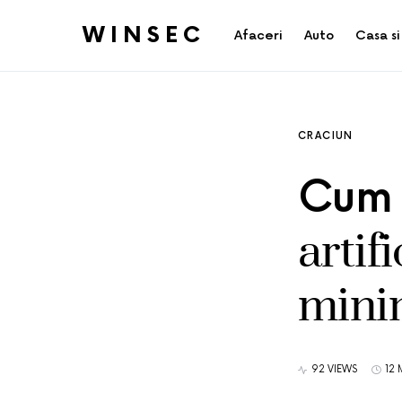
WINSEC
Afaceri
Auto
Casa si
CRACIUN
Cum 
artif
mini
92 VIEWS
12 