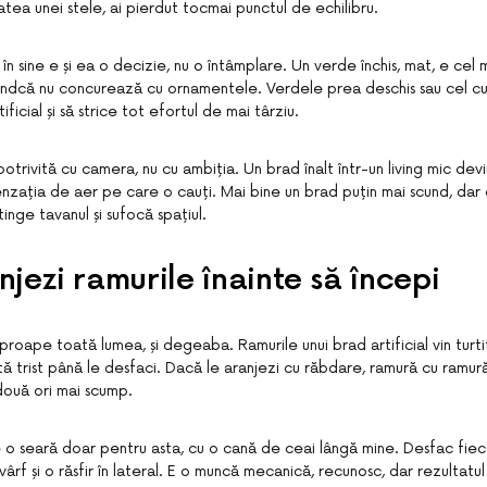
tea unei stele, ai pierdut tocmai punctul de echilibru.
în sine e și ea o decizie, nu o întâmplare. Un verde închis, mat, e cel 
iindcă nu concurează cu ornamentele. Verdele prea deschis sau cel cu 
ficial și să strice tot efortul de mai târziu.
trivită cu camera, nu cu ambiția. Un brad înalt într-un living mic devi
zația de aer pe care o cauți. Mai bine un brad puțin mai scund, dar ca
inge tavanul și sufocă spațiul.
jezi ramurile înainte să începi
aproape toată lumea, și degeaba. Ramurile unui brad artificial vin turtit
ată trist până le desfaci. Dacă le aranjezi cu răbdare, ramură cu ramu
două ori mai scump.
e o seară doar pentru asta, cu o cană de ceai lângă mine. Desfac fie
a vârf și o răsfir în lateral. E o muncă mecanică, recunosc, dar rezultat