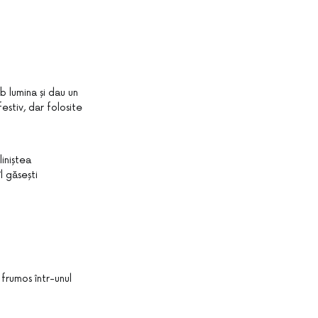
 lumina și dau un
estiv, dar folosite
iniștea
l găsești
 frumos într-unul