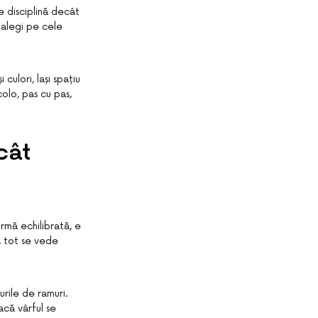
e disciplină decât
 alegi pe cele
culori, lași spațiu
colo, pas cu pas,
cât
rmă echilibrată, e
, tot se vede
urile de ramuri.
acă vârful se