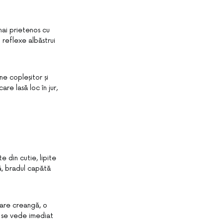
mai prietenos cu
reflexe albăstrui
ne copleșitor și
re lasă loc în jur,
e din cutie, lipite
ră, bradul capătă
care creangă, o
ul se vede imediat