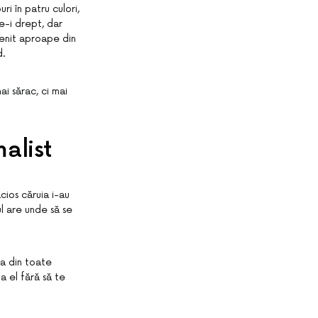
i în patru culori,
ce-i drept, dar
venit aproape din
d.
i sărac, ci mai
alist
cios căruia i-au
ul are unde să se
ia din toate
 la el fără să te