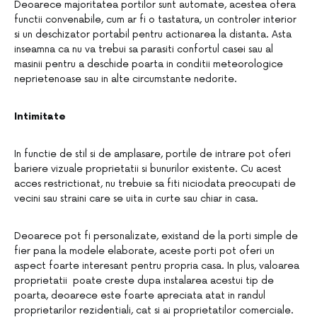
Deoarece majoritatea portilor sunt automate, acestea ofera
functii convenabile, cum ar fi o tastatura, un controler interior
si un deschizator portabil pentru actionarea la distanta. Asta
inseamna ca nu va trebui sa parasiti confortul casei sau al
masinii pentru a deschide poarta in conditii meteorologice
neprietenoase sau in alte circumstante nedorite.
Intimitate
In functie de stil si de amplasare, portile de intrare pot oferi
bariere vizuale proprietatii si bunurilor existente. Cu acest
acces restrictionat, nu trebuie sa fiti niciodata preocupati de
vecini sau straini care se uita in curte sau chiar in casa.
Deoarece pot fi personalizate, existand de la porti simple de
fier pana la modele elaborate, aceste porti pot oferi un
aspect foarte interesant pentru propria casa. In plus, valoarea
proprietatii poate creste dupa instalarea acestui tip de
poarta, deoarece este foarte apreciata atat in ​​randul
proprietarilor rezidentiali, cat si ai proprietatilor comerciale.