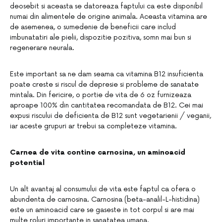
deosebit si aceasta se datoreaza faptului ca este disponibil
numai din alimentele de origine animala. Aceasta vitamina are
de asemenea, o sumedenie de beneficii care includ
imbunatatiri ale pielii, dispozitie pozitiva, somn mai bun si
regenerare neurala.
Este important sa ne dam seama ca vitamina B12 insuficienta
poate creste si riscul de depresie si probleme de sanatate
mintala. Din fericire, o portie de vita de 6 oz furnizeaza
aproape 100% din cantitatea recomandata de B12. Cei mai
expusi riscului de deficienta de B12 sunt vegetarienii / veganii,
iar aceste grupuri ar trebui sa completeze vitamina.
Carnea de vita contine carnosina, un aminoacid
potential
Un alt avantaj al consumului de vita este faptul ca ofera o
abundenta de carnosina. Carnosina (beta-analil-L-histidina)
este un aminoacid care se gaseste in tot corpul si are mai
multe roluri importante in sanatatea umana.