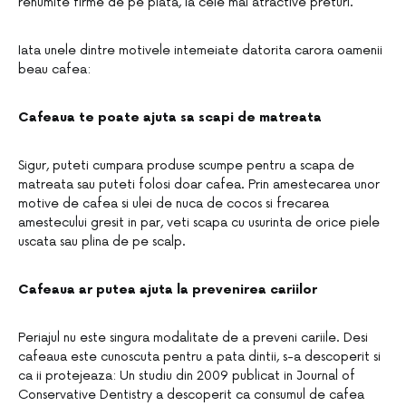
renumite firme de pe piata, la cele mai atractive preturi.
Iata unele dintre motivele intemeiate datorita carora oamenii
beau cafea:
Cafeaua te poate ajuta sa scapi de matreata
Sigur, puteti cumpara produse scumpe pentru a scapa de
matreata sau puteti folosi doar cafea. Prin amestecarea unor
motive de cafea si ulei de nuca de cocos si frecarea
amestecului gresit in par, veti scapa cu usurinta de orice piele
uscata sau plina de pe scalp.
Cafeaua ar putea ajuta la prevenirea cariilor
Periajul nu este singura modalitate de a preveni cariile. Desi
cafeaua este cunoscuta pentru a pata dintii, s-a descoperit si
ca ii protejeaza: Un studiu din 2009 publicat in Journal of
Conservative Dentistry a descoperit ca consumul de cafea