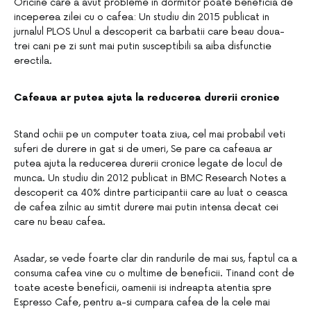
Oricine care a avut probleme in dormitor poate beneficia de
inceperea zilei cu o cafea: Un studiu din 2015 publicat in
jurnalul PLOS Unul a descoperit ca barbatii care beau doua-
trei cani pe zi sunt mai putin susceptibili sa aiba disfunctie
erectila.
Cafeaua ar putea ajuta la reducerea durerii cronice
Stand ochii pe un computer toata ziua, cel mai probabil veti
suferi de durere in gat si de umeri, Se pare ca cafeaua ar
putea ajuta la reducerea durerii cronice legate de locul de
munca. Un studiu din 2012 publicat in BMC Research Notes a
descoperit ca 40% dintre participantii care au luat o ceasca
de cafea zilnic au simtit durere mai putin intensa decat cei
care nu beau cafea.
Asadar, se vede foarte clar din randurile de mai sus, faptul ca a
consuma cafea vine cu o multime de beneficii. Tinand cont de
toate aceste beneficii, oamenii isi indreapta atentia spre
Espresso Cafe, pentru a-si cumpara cafea de la cele mai