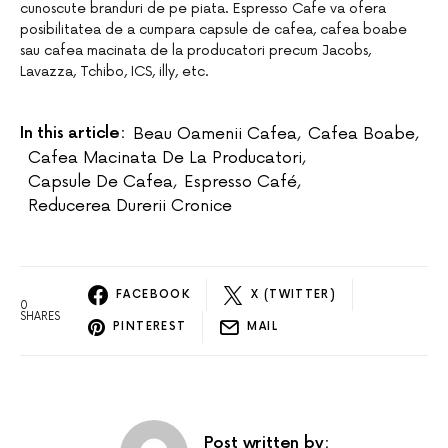
cunoscute branduri de pe piata. Espresso Cafe va ofera
posibilitatea de a cumpara capsule de cafea, cafea boabe
sau cafea macinata de la producatori precum Jacobs,
Lavazza, Tchibo, ICS, illy, etc.
In this article:
Beau Oamenii Cafea
,
Cafea Boabe
,
Cafea Macinata De La Producatori
,
Capsule De Cafea
,
Espresso Café
,
Reducerea Durerii Cronice
FACEBOOK
X (TWITTER)
0
SHARES
PINTEREST
MAIL
Post written by: