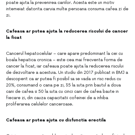
poate ajuta la prevenirea cariilor. Acesta este un motiv
intemeiat datorita caruia multe persoana consuma cafea zi de
zi.
Cafeaua ar putea ajuta la reducerea riscului de cancer
la ficat
Cancerul hepatocelular – care apare predominant la cei cu
boala hepatica cronica – este cea mai frecventa forma de
cancer la ficat, iar cafeaua poate ajuta la reducerea riscului
de dezvoltare a acestuia. Un studiu din 2017 publicat in BMJ a
descoperit ca ar putea fi posibil sa se vada un risc redus cu
20%, consumand o cana pe zi, 35 la suta prin bautul a doua
cani de cafea si 50 la suta cu cinci cani de cafea baute in
fiecare zi, din cauza capacitatii cofeinei de a inhiba
proliferarea celulelor canceroase.
Cafeaua ar putea ajuta cu disfunctia erectila