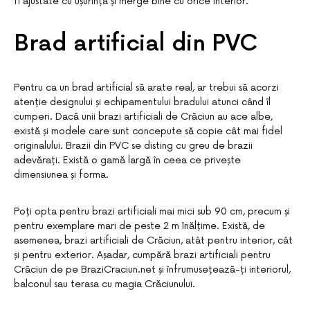
fi ajustate cu ușurință și merge bine cu orice interior.
Brad artificial din PVC
Pentru ca un brad artificial să arate real, ar trebui să acorzi
atenție designului și echipamentului bradului atunci când îl
cumperi. Dacă unii brazi artificiali de Crăciun au ace albe,
există și modele care sunt concepute să copie cât mai fidel
originalului. Brazii din PVC se disting cu greu de brazii
adevărați. Există o gamă largă în ceea ce privește
dimensiunea și forma.
Poți opta pentru brazi artificiali mai mici sub 90 cm, precum și
pentru exemplare mari de peste 2 m înălțime. Există, de
asemenea, brazi artificiali de Crăciun, atât pentru interior, cât
și pentru exterior. Așadar, cumpără brazi artificiali pentru
Crăciun de pe BraziCraciun.net și înfrumusețează-ți interiorul,
balconul sau terasa cu magia Crăciunului.