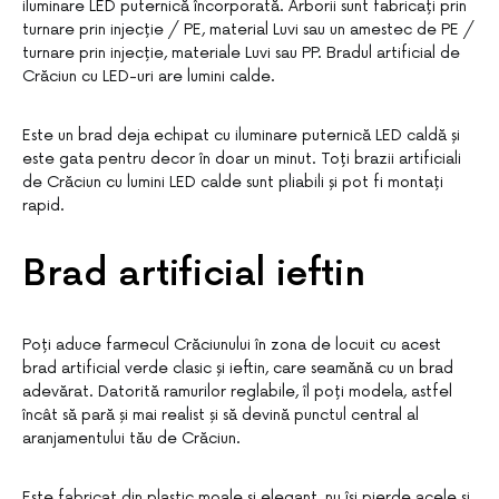
iluminare LED puternică încorporată. Arborii sunt fabricați prin
turnare prin injecție / PE, material Luvi sau un amestec de PE /
turnare prin injecție, materiale Luvi sau PP. Bradul artificial de
Crăciun cu LED-uri are lumini calde.
Este un brad deja echipat cu iluminare puternică LED caldă și
este gata pentru decor în doar un minut. Toți brazii artificiali
de Crăciun cu lumini LED calde sunt pliabili și pot fi montați
rapid.
Brad artificial ieftin
Poți aduce farmecul Crăciunului în zona de locuit cu acest
brad artificial verde clasic și ieftin, care seamănă cu un brad
adevărat. Datorită ramurilor reglabile, îl poți modela, astfel
încât să pară și mai realist și să devină punctul central al
aranjamentului tău de Crăciun.
Este fabricat din plastic moale și elegant, nu își pierde acele și