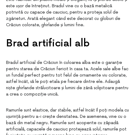
este ușor de întreținut. Bradul vine cu o bază metalică
potrivită cu capace de cauciuc, pentru a proteja solul de
zgârieturi. Arată elegant când este decorat cu globuri de
Crăciun colorate, ghirlande și lumini fine.
Brad artificial alb
Bradul artificial de Crăciun în culoarea alba este o garanție
pentru starea de Crăciun fericit în casa ta. Acele sale albe fac
un fundal perfect pentru tot felul de ornamente viu colorate,
astfel încât, să le poți etala pe fiecare dintre ele. Adaugă
niște ghirlande strălucitoare și lumini de zână sclipitoare pentru
a crea o compoziție unică.
Ramurile sunt elastice, dar stabile, astfel încât îl poți modela cu
ușurință pentru a-i crește densitatea. De asemenea, vine cu o
bază din metal negru. Ramurile sunt acoperite cu zăpadă
artificială, capacele de cauciuc protejează solul, ramurile pot