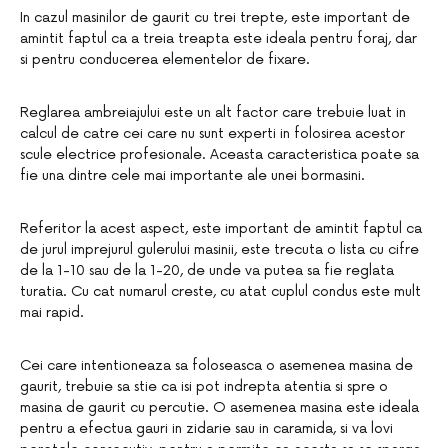
In cazul masinilor de gaurit cu trei trepte, este important de
amintit faptul ca a treia treapta este ideala pentru foraj, dar
si pentru conducerea elementelor de fixare.
Reglarea ambreiajului este un alt factor care trebuie luat in
calcul de catre cei care nu sunt experti in folosirea acestor
scule electrice profesionale. Aceasta caracteristica poate sa
fie una dintre cele mai importante ale unei bormasini.
Referitor la acest aspect, este important de amintit faptul ca
de jurul imprejurul gulerului masinii, este trecuta o lista cu cifre
de la 1-10 sau de la 1-20, de unde va putea sa fie reglata
turatia. Cu cat numarul creste, cu atat cuplul condus este mult
mai rapid.
Cei care intentioneaza sa foloseasca o asemenea masina de
gaurit, trebuie sa stie ca isi pot indrepta atentia si spre o
masina de gaurit cu percutie. O asemenea masina este ideala
pentru a efectua gauri in zidarie sau in caramida, si va lovi