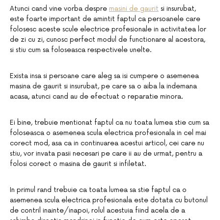
Atunci cand vine vorba despre
masini de gaurit
si insurubat,
este foarte important de amintit faptul ca persoanele care
folosesc aceste scule electrice profesionale in activitatea lor
de zi cu zi, cunosc perfect modul de functionare al acestora,
si stiu cum sa foloseasca respectivele unelte.
Exista insa si persoane care aleg sa isi cumpere o asemenea
masina de gaurit si insurubat, pe care sa o aiba la indemana
acasa, atunci cand au de efectuat o reparatie minora.
Ei bine, trebuie mentionat faptul ca nu toata lumea stie cum sa
foloseasca o asemenea scula electrica profesionala in cel mai
corect mod, asa ca in continuarea acestui articol, cei care nu
stiu, vor invata pasii necesari pe care ii au de urmat, pentru a
folosi corect o masina de gaurit si infiletat.
In primul rand trebuie ca toata lumea sa stie faptul ca o
asemenea scula electrica profesionala este dotata cu butonul
de contril inainte/inapoi, rolul acestuia fiind acela de a