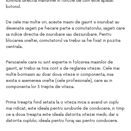
schimba directia mandrinei in functie de cum este apasat
butonul.
De cele mai multe ori, aceste masini de gaurit si insurubat au
desenate sageti pe fiecare parte a comutatorului, sageti care
sa indice directia de insurubare sau dezsurubare. Pentru
blocarea uneltei, comutatorul va trebui sa fie fixat in pozitia
centrala.
Persoanele care nu sunt experte in folosirea masinilor de
gaurit, ar trebui sa tina cont si de reglarea vitezei. Cele mai
multe bormasini au doar doua viteze in componenta, insa
exista si asemenea unelte (cele profesionale), care au in
componenta lor 3 trepte de viteza.
Prima treapta fiind setata la o viteza mica si avand un cuplu
mai ridicat, este ideala pentru suruburile de conducere, in timp
ce a doua treapta este ideala datorita vitezei medii, dar si
datorita cuplului, ideala pentru foraj sau pentru conducere.