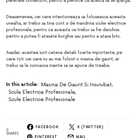
peretele consecutiv, pentru a permite ca acesta sa se sparga.
Deasemenea, cei care intentioneaza sa foloseasca aceasta
unealta, ar trebui sa tina cont si de mandrina sculei electrice
profesionale, pentru ca aceasta va trebui sa fie deschisa
pentru a putea fi atasate burghie sau pentru a atasa bitii.
Asadar, acestea sunt cateva detalii foarte importante, pe
care toti cei care nu au mai folosit o masina de gaurit, ar
trebui sa le cunoasca inainte sa se apuce de treaba.
In this article:
Masina De Gaurit Si Insurubat
,
Scula Electrica Profesionala
,
Scule Electrice Profesionale
FACEBOOK
X (TWITTER)
0
SHARES
PINTEREST
MAIL