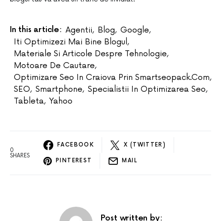
In this article:
Agentii
,
Blog
,
Google
,
Iti Optimizezi Mai Bine Blogul
,
Materiale Si Articole Despre Tehnologie
,
Motoare De Cautare
,
Optimizare Seo In Craiova Prin Smartseopack.com
,
SEO
,
Smartphone
,
Specialistii In Optimizarea Seo
,
Tableta
,
Yahoo
FACEBOOK
X (TWITTER)
0
SHARES
PINTEREST
MAIL
Post written by: