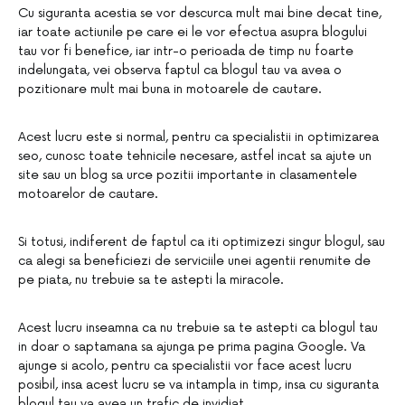
Cu siguranta acestia se vor descurca mult mai bine decat tine,
iar toate actiunile pe care ei le vor efectua asupra blogului
tau vor fi benefice, iar intr-o perioada de timp nu foarte
indelungata, vei observa faptul ca blogul tau va avea o
pozitionare mult mai buna in motoarele de cautare.
Acest lucru este si normal, pentru ca specialistii in optimizarea
seo, cunosc toate tehnicile necesare, astfel incat sa ajute un
site sau un blog sa urce pozitii importante in clasamentele
motoarelor de cautare.
Si totusi, indiferent de faptul ca iti optimizezi singur blogul, sau
ca alegi sa beneficiezi de serviciile unei agentii renumite de
pe piata, nu trebuie sa te astepti la miracole.
Acest lucru inseamna ca nu trebuie sa te astepti ca blogul tau
in doar o saptamana sa ajunga pe prima pagina Google. Va
ajunge si acolo, pentru ca specialistii vor face acest lucru
posibil, insa acest lucru se va intampla in timp, insa cu siguranta
blogul tau va avea un trafic de invidiat.