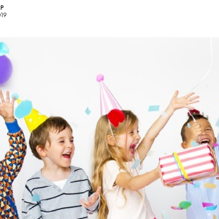
OP
019