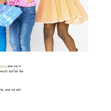
opii
, asa ca in
eusit astfel de
re, asa ca am