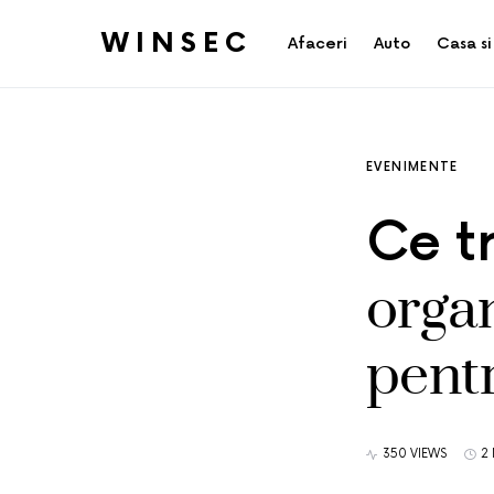
WINSEC
Afaceri
Auto
Casa si
EVENIMENTE
Ce tr
organ
pentr
350 VIEWS
2