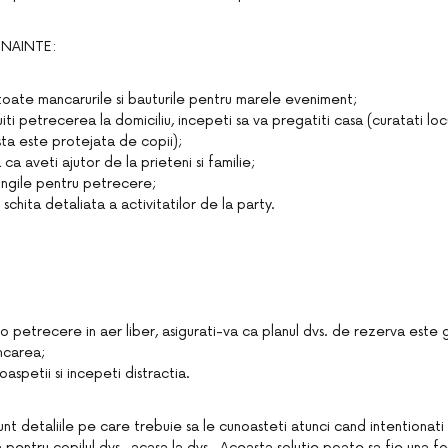
INAINTE:
oate mancarurile si bauturile pentru marele eveniment;
i petrecerea la domiciliu, incepeti sa va pregatiti casa (curatati locu
ta este protejata de copii);
 ca aveti ajutor de la prieteni si familie;
ungile pentru petrecere;
o schita detaliata a activitatilor de la party.
 o petrecere in aer liber, asigurati-va ca planul dvs. de rezerva este 
ncarea;
oaspetii si incepeti distractia.
nt detaliile pe care trebuie sa le cunoasteti atunci cand intentionati 
pentru copilul dvs., acasa la dvs. Aceasta solutie poate sa fie una fo