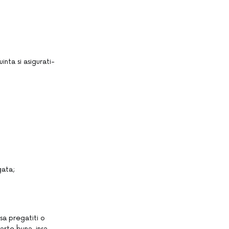
inta si asigurati-
gata;
sa pregatiti o
arte buna, insa