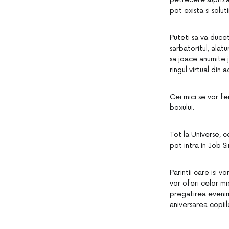
pot exista si solut
Puteti sa va ducet
sarbatoritul, alat
sa joace anumite j
ringul virtual din
Cei mici se vor fer
boxului.
Tot la Universe, ce
pot intra in Job 
Parintii care isi v
vor oferi celor mi
pregatirea evenime
aniversarea copiil