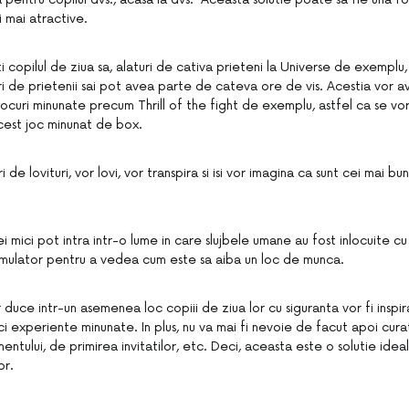
ii mai atractive.
i copilul de ziua sa, alaturi de cativa prieteni la Universe de exemplu
uri de prietenii sai pot avea parte de cateva ore de vis. Acestia vor a
ocuri minunate precum Thrill of the fight de exemplu, astfel ca se vor
 acest joc minunat de box.
i de lovituri, vor lovi, vor transpira si isi vor imagina ca sunt cei mai bun
i mici pot intra intr-o lume in care slujbele umane au fost inlocuite cu r
Simulator pentru a vedea cum este sa aiba un loc de munca.
or duce intr-un asemenea loc copiii de ziua lor cu siguranta vor fi inspir
ci experiente minunate. In plus, nu va mai fi nevoie de facut apoi cur
ntului, de primirea invitatilor, etc. Deci, aceasta este o solutie ideal
or.