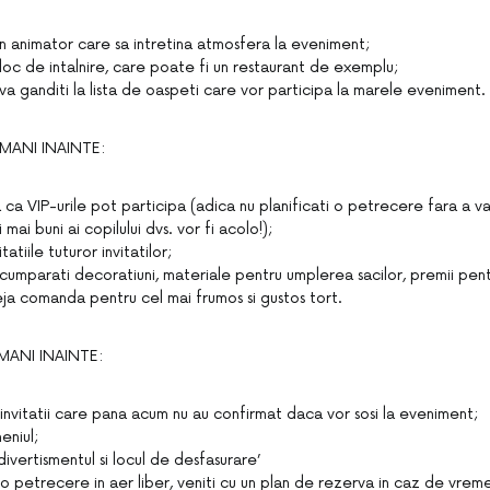
n animator care sa intretina atmosfera la eveniment;
n loc de intalnire, care poate fi un restaurant de exemplu;
 va ganditi la lista de oaspeti care vor participa la marele eveniment.
MANI INAINTE:
 ca VIP-urile pot participa (adica nu planificati o petrecere fara a v
 mai buni ai copilului dvs. vor fi acolo!);
itatiile tuturor invitatilor;
 cumparati decoratiuni, materiale pentru umplerea sacilor, premii pentr
eja comanda pentru cel mai frumos si gustos tort.
ANI INAINTE:
invitatii care pana acum nu au confirmat daca vor sosi la eveniment;
eniul;
ivertismentul si locul de desfasurare’
 o petrecere in aer liber, veniti cu un plan de rezerva in caz de vrem