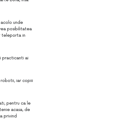
, acolo unde
vea posibilitatea
 teleporta in
i practicanti ai
obotii, iar copiii
ati, pentru ca le
atenie acasa, de
a privind