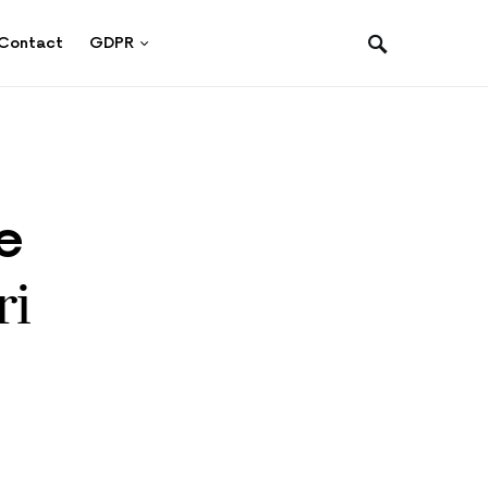
Contact
GDPR
e
ri