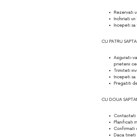
Rezervati u
Inchiriati u
Incepeti sa
CU PATRU SAPTA
Asigurati-va
prietenii cei
Trimiteti inv
Incepeti sa
Pregatiti d
CU DOUA SAPTAM
Contactati 
Planificati m
Confirmati d
Daca tineti