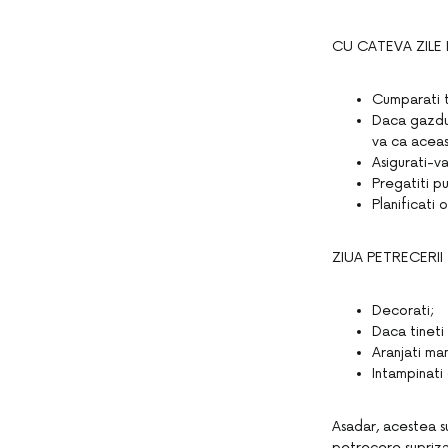
CU CATEVA ZILE 
Cumparati t
Daca gazduit
va ca aceas
Asigurati-va
Pregatiti p
Planificati 
ZIUA PETRECERII
Decorati;
Daca tineti
Aranjati ma
Intampinati 
Asadar, acestea su
petrecere supriza 