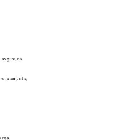
a asigura ca
u jocuri, etc;
e rea.