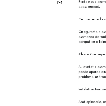
Exista insa si anu
acest subiect.
Cum se remediaza
Cu siguranta o as
asemenea defectiun
echipat cu o folie
iPhone X nu rasp
Au existat si ase
poate aparea din 
problema, ar treb
Instalati actualizar
Atat aplicatiile, 