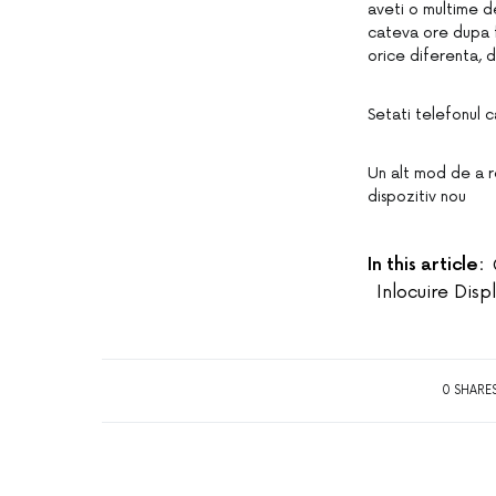
aveti o multime de
cateva ore dupa f
orice diferenta, d
Setati telefonul c
Un alt mod de a re
dispozitiv nou
In this article:
Inlocuire Disp
0 SHARE