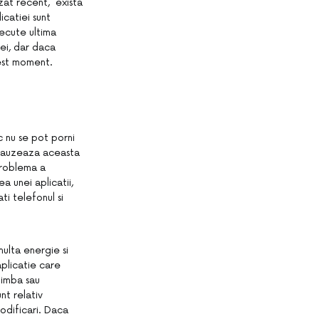
izat recent, exista
icatiei sunt
xecute ultima
iei, dar daca
cest moment.
c nu se pot porni
i cauzeaza aceasta
problema a
a unei aplicatii,
ti telefonul si
multa energie si
aplicatie care
himba sau
nt relativ
odificari. Daca