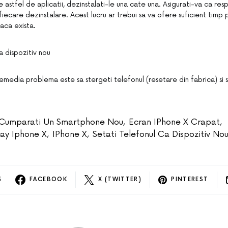
 astfel de aplicatii, dezinstalati-le una cate una. Asigurati-va ca res
iecare dezinstalare. Acest lucru ar trebui sa va ofere suficient timp
aca exista.
a dispozitiv nou
media problema este sa stergeti telefonul (resetare din fabrica) si sa
Cumparati Un Smartphone Nou
,
Ecran IPhone X Crapat
,
lay Iphone X
,
IPhone X
,
Setati Telefonul Ca Dispozitiv No
S
FACEBOOK
X (TWITTER)
PINTEREST