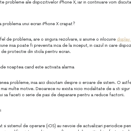
mite probleme ale dispozitivelor iPhone X, iar in continuare vom discut
 problema unui ecran iPhone X crapat?
tfel de problema, are o singura rezolvare, si anume o inlocuire
display
e insa poate fi prevenita inca de la inceput, in cazul in care dispozi
 de protectie din sticla pentru ecran.
unde noaptea cand este activata alarma
menea probleme, insa aici discutam despre o eroare de sistem. O astfe
mai multe motive. Deoarece nu exista nicio modalitate de a sti sigur
ui sa faceti o serie de pasi de depanare pentru a reduce factorii.
i
cat si sistemul de operare (iOS) au nevoie de actualizari periodice pen