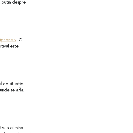
a putin despre
 iphone x
. O
tivul este
l de situatie
 unde se afla
tru a elimina