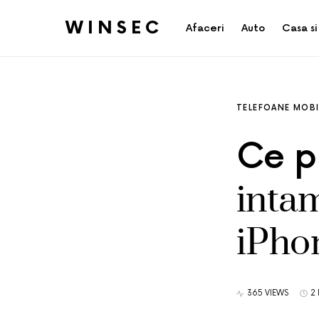
WINSEC
Afaceri
Auto
Casa si
TELEFOANE MOBI
Ce p
inta
iPho
365 VIEWS
2