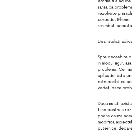
erorile si a aduce
sansa ca problema 
rezolvate prin sch
corectie. IPhone-u
schimbati aceasta 
Dezinstalati aplica
Spre deosebire de
in modul sigur, as
problema. Cel mai
aplicatiei este pr
este posibil ca ac
vedeti daca prob
Daca nu ati exista
timp pentru a rezo
poate cauza aceas
modifica aspectul 
puternice, deoare