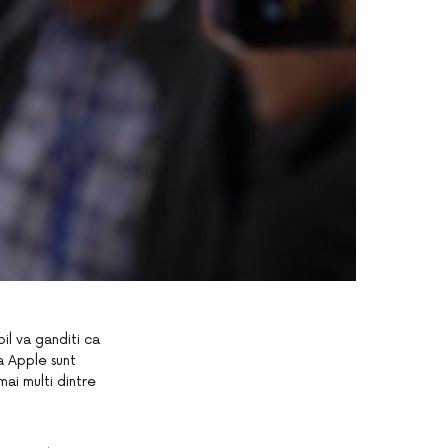
il va ganditi ca
a Apple sunt
ai multi dintre