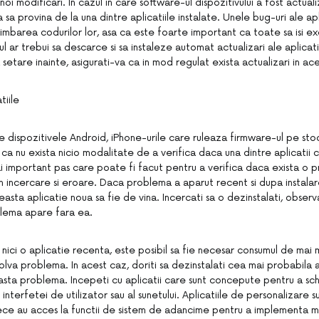
 noi modificari. In cazul in care software-ul dispozitivului a fost actual
sa provina de la una dintre aplicatiile instalate. Unele bug-uri ale apl
imbarea codurilor lor, asa ca este foarte important ca toate sa isi e
l ar trebui sa descarce si sa instaleze automat actualizari ale aplicat
setare inainte, asigurati-va ca in mod regulat exista actualizari in a
tiile
 dispozitivele Android, iPhone-urile care ruleaza firmware-ul pe sto
a ca nu exista nicio modalitate de a verifica daca una dintre aplicati
 important pas care poate fi facut pentru a verifica daca exista o 
in incercare si eroare. Daca problema a aparut recent si dupa instalare
easta aplicatie noua sa fie de vina. Incercati sa o dezinstalati, observa
lema apare fara ea.
 nici o aplicatie recenta, este posibil sa fie necesar consumul de mai 
lva problema. In acest caz, doriti sa dezinstalati cea mai probabila 
ta problema. Incepeti cu aplicatii care sunt concepute pentru a sc
interfetei de utilizator sau al sunetului. Aplicatiile de personalizare su
ce au acces la functii de sistem de adancime pentru a implementa m