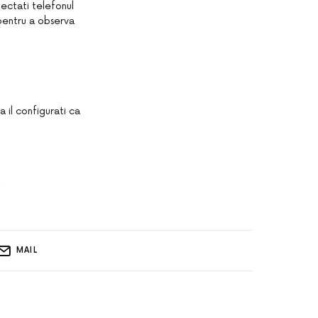
pectati telefonul
 pentru a observa
 il configurati ca
u
MAIL