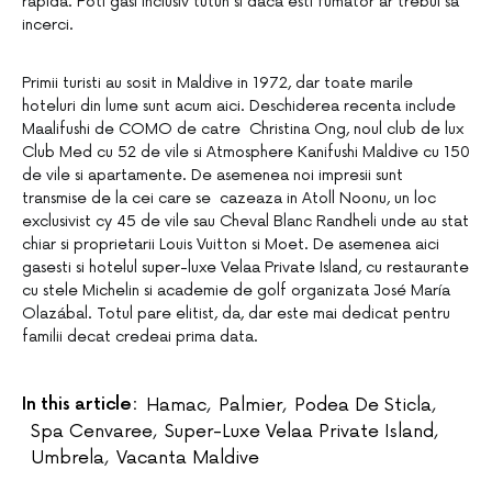
rapida. Poti gasi inclusiv tutun si daca esti fumator ar trebui sa
incerci.
Primii turisti au sosit in Maldive in 1972, dar toate marile
hoteluri din lume sunt acum aici. Deschiderea recenta include
Maalifushi de COMO de catre Christina Ong, noul club de lux
Club Med cu 52 de vile si Atmosphere Kanifushi Maldive cu 150
de vile si apartamente. De asemenea noi impresii sunt
transmise de la cei care se cazeaza in Atoll Noonu, un loc
exclusivist cy 45 de vile sau Cheval Blanc Randheli unde au stat
chiar si proprietarii Louis Vuitton si Moet. De asemenea aici
gasesti si hotelul super-luxe Velaa Private Island, cu restaurante
cu stele Michelin si academie de golf organizata José María
Olazábal. Totul pare elitist, da, dar este mai dedicat pentru
familii decat credeai prima data.
In this article:
Hamac
,
Palmier
,
Podea De Sticla
,
Spa Cenvaree
,
Super-Luxe Velaa Private Island
,
Umbrela
,
Vacanta Maldive