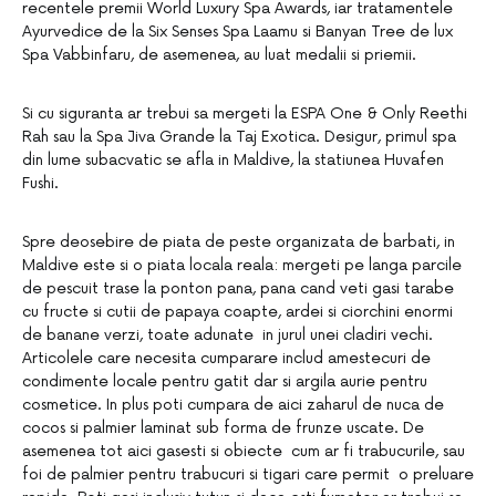
recentele premii World Luxury Spa Awards, iar tratamentele
Ayurvedice de la Six Senses Spa Laamu si Banyan Tree de lux
Spa Vabbinfaru, de asemenea, au luat medalii si priemii.
Si cu siguranta ar trebui sa mergeti la ESPA One & Only Reethi
Rah sau la Spa Jiva Grande la Taj Exotica. Desigur, primul spa
din lume subacvatic se afla in Maldive, la statiunea Huvafen
Fushi.
Spre deosebire de piata de peste organizata de barbati, in
Maldive este si o piata locala reala: mergeti pe langa parcile
de pescuit trase la ponton pana, pana cand veti gasi tarabe
cu fructe si cutii de papaya coapte, ardei si ciorchini enormi
de banane verzi, toate adunate in jurul unei cladiri vechi.
Articolele care necesita cumparare includ amestecuri de
condimente locale pentru gatit dar si argila aurie pentru
cosmetice. In plus poti cumpara de aici zaharul de nuca de
cocos si palmier laminat sub forma de frunze uscate. De
asemenea tot aici gasesti si obiecte cum ar fi trabucurile, sau
foi de palmier pentru trabucuri si tigari care permit o preluare