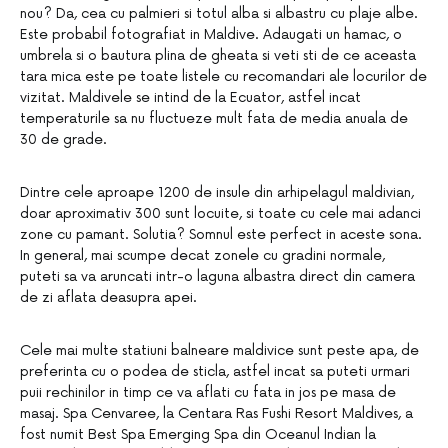
nou? Da, cea cu palmieri si totul alba si albastru cu plaje albe.
Este probabil fotografiat in Maldive. Adaugati un hamac, o
umbrela si o bautura plina de gheata si veti sti de ce aceasta
tara mica este pe toate listele cu recomandari ale locurilor de
vizitat. Maldivele se intind de la Ecuator, astfel incat
temperaturile sa nu fluctueze mult fata de media anuala de
30 de grade.
Dintre cele aproape 1200 de insule din arhipelagul maldivian,
doar aproximativ 300 sunt locuite, si toate cu cele mai adanci
zone cu pamant. Solutia? Somnul este perfect in aceste sona.
In general, mai scumpe decat zonele cu gradini normale,
puteti sa va aruncati intr-o laguna albastra direct din camera
de zi aflata deasupra apei.
Cele mai multe statiuni balneare maldivice sunt peste apa, de
preferinta cu o podea de sticla, astfel incat sa puteti urmari
puii rechinilor in timp ce va aflati cu fata in jos pe masa de
masaj. Spa Cenvaree, la Centara Ras Fushi Resort Maldives, a
fost numit Best Spa Emerging Spa din Oceanul Indian la