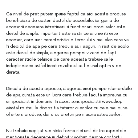
Ca nivel de pret putem spune faptul ca aici aceste produse
beneficiaza de costuri destul de accesibile, iar gama de
accesorii necesare intretinerii si functionarii produselor este
destul de ampla. Important este sa stii ce anume iti este
necesar, care sunt caracteristicile terenului si mai ales care va
fi debitul de apa pe care trebuie sa il asiguri. In rest de acolo
este destul de simplu, alegerea pompei vizand de fapt
caracteristicile tehnice pe care aceasta trebuie sa le
indeplineasca astfel incat rezultatul sa fie unul optim si de
durata.
Dincolo de aceste aspecte, alegerea unei pompe submersibile
de apa curata este un lucru care trebuie facuta impreuna cu
un specialist in domeniu. In acest sens specialistii www.shop-
einstal.ro stau la dispozitia tuturor clientilor cu cele mai bune
oferte si produse, dar si cu preturi pe masura asteptarilor.
Nu trebuie neglijat sub nicio forma nici unul dintre aspectele
mentionate deoarece in definitiv vorbim despre confortul