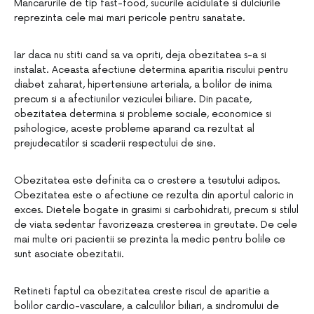
Mancarurile de tip fast-food, sucurile acidulate si dulciurile
reprezinta cele mai mari pericole pentru sanatate.
Iar daca nu stiti cand sa va opriti, deja obezitatea s-a si
instalat. Aceasta afectiune determina aparitia riscului pentru
diabet zaharat, hipertensiune arteriala, a bolilor de inima
precum si a afectiunilor veziculei biliare. Din pacate,
obezitatea determina si probleme sociale, economice si
psihologice, aceste probleme aparand ca rezultat al
prejudecatilor si scaderii respectului de sine.
Obezitatea este definita ca o crestere a tesutului adipos.
Obezitatea este o afectiune ce rezulta din aportul caloric in
exces. Dietele bogate in grasimi si carbohidrati, precum si stilul
de viata sedentar favorizeaza cresterea in greutate. De cele
mai multe ori pacientii se prezinta la medic pentru bolile ce
sunt asociate obezitatii.
Retineti faptul ca obezitatea creste riscul de aparitie a
bolilor cardio-vasculare, a calculilor biliari, a sindromului de