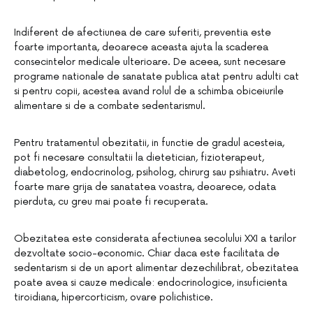
Indiferent de afectiunea de care suferiti, preventia este
foarte importanta, deoarece aceasta ajuta la scaderea
consecintelor medicale ulterioare. De aceea, sunt necesare
programe nationale de sanatate publica atat pentru adulti cat
si pentru copii, acestea avand rolul de a schimba obiceiurile
alimentare si de a combate sedentarismul.
Pentru tratamentul obezitatii, in functie de gradul acesteia,
pot fi necesare consultatii la dietetician, fizioterapeut,
diabetolog, endocrinolog, psiholog, chirurg sau psihiatru. Aveti
foarte mare grija de sanatatea voastra, deoarece, odata
pierduta, cu greu mai poate fi recuperata.
Obezitatea este considerata afectiunea secolului XXI a tarilor
dezvoltate socio-economic. Chiar daca este facilitata de
sedentarism si de un aport alimentar dezechilibrat, obezitatea
poate avea si cauze medicale: endocrinologice, insuficienta
tiroidiana, hipercorticism, ovare polichistice.