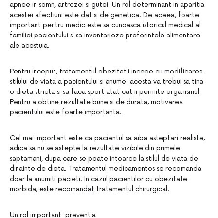
apnee in somn, artrozei si gutei. Un rol determinant in aparitia
acestei afectiuni este dat si de genetica. De aceea, foarte
important pentru medic este sa cunoasca istoricul medical al
familiei pacientului si sa inventarieze preferintele alimentare
ale acestuia.
Pentru inceput, tratamentul obezitatii incepe cu modificarea
stilului de viata a pacientului si anume: acesta va trebui sa tina
o dieta stricta si sa faca sport atat cat ii permite organismul.
Pentru a obtine rezultate bune si de durata, motivarea
pacientului este foarte importanta.
Cel mai important este ca pacientul sa aiba asteptari realiste,
adica sa nu se astepte la rezultate vizibile din primele
saptamani, dupa care se poate intoarce la stilul de viata de
dinainte de dieta. Tratamentul medicamentos se recomanda
doar la anumiti pacieti. In cazul pacientilor cu obezitate
morbida, este recomandat tratamentul chirurgical.
Un rol important: preventia