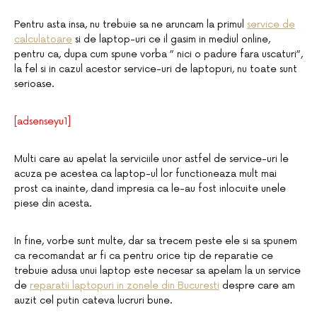
Pentru asta insa, nu trebuie sa ne aruncam la primul
service de
calculatoare
si de laptop-uri ce il gasim in mediul online,
pentru ca, dupa cum spune vorba ” nici o padure fara uscaturi”,
la fel si in cazul acestor service-uri de laptopuri, nu toate sunt
serioase.
[adsenseyu1]
Multi care au apelat la serviciile unor astfel de service-uri le
acuza pe acestea ca laptop-ul lor functioneaza mult mai
prost ca inainte, dand impresia ca le-au fost inlocuite unele
piese din acesta.
In fine, vorbe sunt multe, dar sa trecem peste ele si sa spunem
ca recomandat ar fi ca pentru orice tip de reparatie ce
trebuie adusa unui laptop este necesar sa apelam la un service
de
reparatii laptopuri in zonele din Bucuresti
despre care am
auzit cel putin cateva lucruri bune.