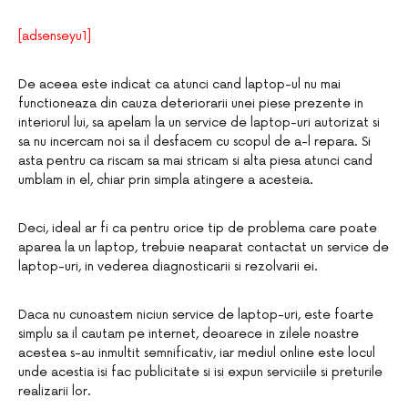
[adsenseyu1]
De aceea este indicat ca atunci cand laptop-ul nu mai
functioneaza din cauza deteriorarii unei piese prezente in
interiorul lui, sa apelam la un service de laptop-uri autorizat si
sa nu incercam noi sa il desfacem cu scopul de a-l repara. Si
asta pentru ca riscam sa mai stricam si alta piesa atunci cand
umblam in el, chiar prin simpla atingere a acesteia.
Deci, ideal ar fi ca pentru orice tip de problema care poate
aparea la un laptop, trebuie neaparat contactat un service de
laptop-uri, in vederea diagnosticarii si rezolvarii ei.
Daca nu cunoastem niciun service de laptop-uri, este foarte
simplu sa il cautam pe internet, deoarece in zilele noastre
acestea s-au inmultit semnificativ, iar mediul online este locul
unde acestia isi fac publicitate si isi expun serviciile si preturile
realizarii lor.