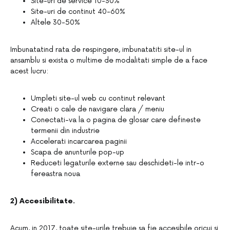
Site-uri de service 10-30%
Site-uri de continut 40-60%
Altele 30-50%
Imbunatatind rata de respingere, imbunatatiti site-ul in
ansamblu si exista o multime de modalitati simple de a face
acest lucru:
Umpleti site-ul web cu continut relevant
Creati o cale de navigare clara / meniu
Conectati-va la o pagina de glosar care defineste
termenii din industrie
Accelerati incarcarea paginii
Scapa de anunturile pop-up
Reduceti legaturile externe sau deschideti-le intr-o
fereastra noua
2) Accesibilitate.
Acum, in 2017, toate site-urile trebuie sa fie accesibile oricui si