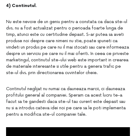
4) Continutul.
Nu este nevoie de un geniu pentru a constata ca daca site-ul
dvs. nu a fost actualizat pentru o perioada foarte lunga de
timp, atunci este cu certitudine depasit. S-ar putea sa aveti
produse noi despre care nimeni nu stie, poate spuneti ca
vindeti un produs pe care nu il mai stocati sau care informeaza
despre un serviciu pe care nu il mai oferiti. In ceea ce priveste
marketingul, continutul site-ului web este important in crearea
de materiale interesante si utile pentru a genera trafic pe
site-ul dvs. prin directionarea cuvintelor cheie.
Continutul neglijat nu numai ca dauneaza marcii, ci dauneaza
profitului general al companiei. Speram ca acest lucru te-a
facut sa te gandesti daca site-ul tau curent este depasit sau
nu si a introdus cateva idei noi pe care sa le poti implementa
pentru a modifica site-ul companiei tale.